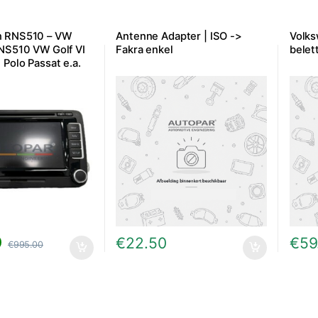
n RNS510 – VW
Antenne Adapter | ISO ->
Volk
RNS510 VW Golf VI
Fakra enkel
belet
 Polo Passat e.a.
0
€
22.50
€
59
€
995.00