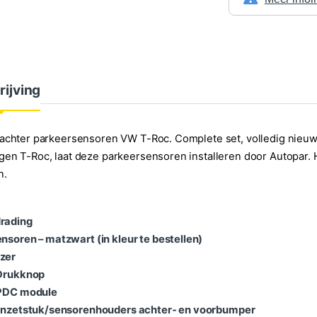
rijving
achter parkeersensoren VW T-Roc. Complete set, volledig nieuw
en T-Roc, laat deze parkeersensoren installeren door Autopar. He
n.
rading
ensoren – matzwart (in kleur te bestellen)
zer
 Drukknop
 PDC module
 inzetstuk/sensorenhouders achter- en voorbumper