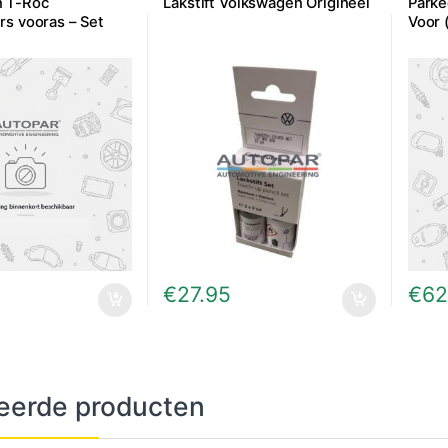
 T-Roc
Lakstift Volkswagen Origineel
Parke
rs vooras – Set
Voor 
0
€
27.95
€
62
eerde producten