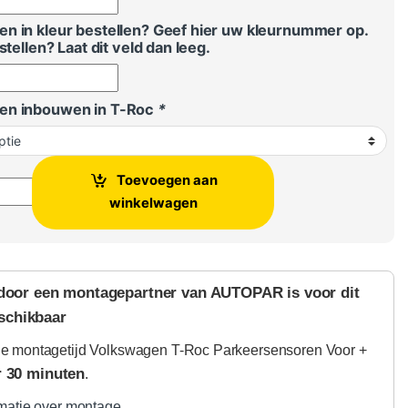
n in kleur bestellen? Geef hier uw kleurnummer op.
stellen? Laat dit veld dan leeg.
en inbouwen in T-Roc
*
Toevoegen aan
c Parkeersensoren Voor + Achter aantal
winkelwagen
door een montagepartner van AUTOPAR is voor dit
schikbaar
e montagetijd Volkswagen T-Roc Parkeersensoren Voor +
r 30 minuten
.
matie over montage