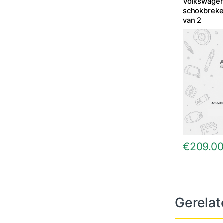
Volkswagen
schokbreke
van 2
€
209.0
Gerelat