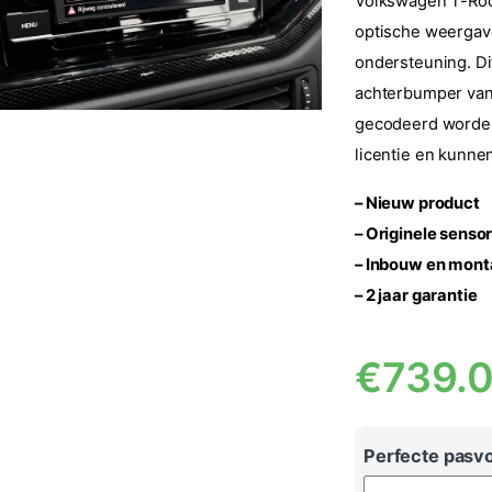
Volkswagen T-Roc 
optische weergav
ondersteuning. Di
achterbumper van 
gecodeerd worden 
licentie en kunne
– Nieuw product
– Originele senso
– Inbouw en mont
– 2 jaar garantie
€
739.
Perfecte pasvo