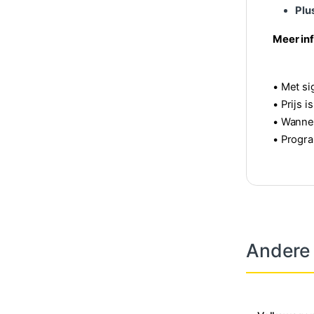
Plu
Meer inf
• Met si
• Prijs 
• Wannee
• Progra
Andere