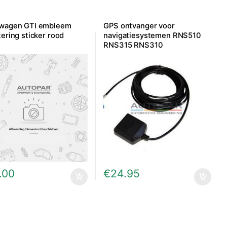
swagen GTI embleem
GPS ontvanger voor
tering sticker rood
navigatiesystemen RNS510
RNS315 RNS310
.00
€
24.95