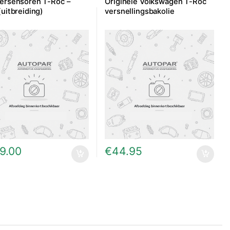
ersensoren T-Roc –
Originele Volkswagen T-Roc
(uitbreiding)
versnellingsbakolie
9.00
€
44.95