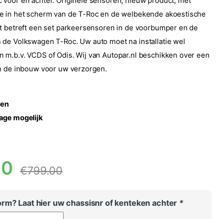
voor en achter. Originele sensoren, nieuw product, met
e in het scherm van de T-Roc en de welbekende akoestische
t betreft een set parkeersensoren in de voorbumper en de
de Volkswagen T-Roc. Uw auto moet na installatie wel
m.b.v. VCDS of Odis. Wij van Autopar.nl beschikken over een
n de inbouw voor uw verzorgen.
ren
age mogelijk
00
€
799.00
rm? Laat hier uw chassisnr of kenteken achter
*