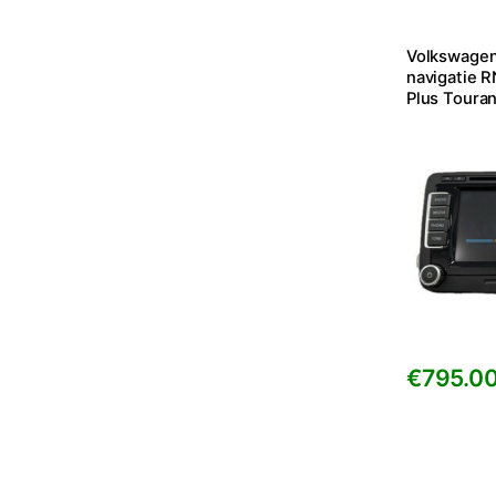
Volkswage
navigatie 
Plus Touran
€
795.0