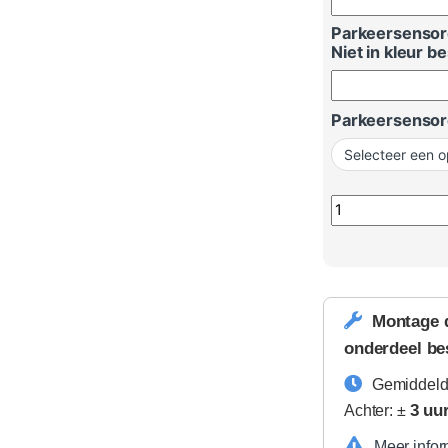
Parkeersensore
Niet in kleur be
Parkeersensor
Volkswagen T-Ro
Montage 
onderdeel be
Gemiddeld
3 uu
Achter: ±
Meer infor