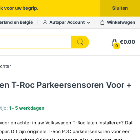
nk voor uw begrip.
Sluiten
erland en België
Autopar Account
Winkelwagen
€
0.00
0
chter
en T-Roc Parkeersensoren Voor +
ijd:
1 - 5 werkdagen
oor en achter in uw Volkswagen T-Roc laten installeren? Dat
utopar. Dit zijn originele T-Roc PDC parkeersensoren voor een