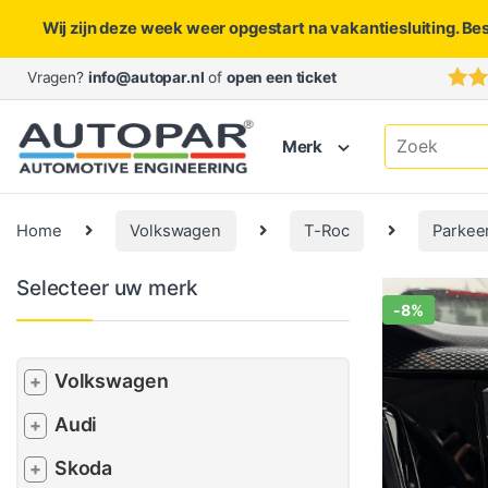
Wij zijn deze week weer opgestart na vakantiesluiting. Be
Skip to navigation
Skip to content
Vragen?
info@autopar.nl
of
open een ticket
Search for:
Merk
Home
Volkswagen
T-Roc
Parkee
Selecteer uw merk
-
8%
Volkswagen
+
Audi
+
Skoda
+