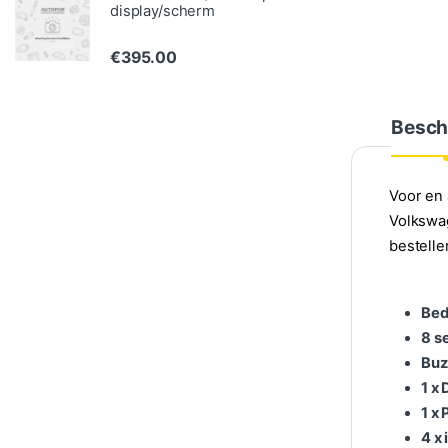
display/scherm
€
395.00
Besch
Voor en 
Volkswag
bestelle
Bed
8 s
Buz
1 x
1 x
4 x