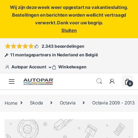
Wij zijn deze week weer opgestart na vakantiesluiting.
Bestellingen en berichten worden wellicht vertraagd
verwerkt. Dank voor uw begrip.
Sluiten
Skip to navigation
Skip to content
Vragen?
info@autopar.nl
of
open een ticket
2.343 beoordelingen
11 montagepartners in Nederland en België
Autopar Account
Winkelwagen
0
Home
Skoda
Octavia
Octavia 2009 - 2013