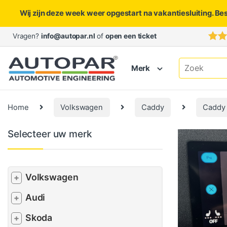
Wij zijn deze week weer opgestart na vakantiesluiting. Be
Skip to navigation
Skip to content
Vragen?
info@autopar.nl
of
open een ticket
Search for:
Merk
Home
Volkswagen
Caddy
Caddy
Selecteer uw merk
Volkswagen
+
Audi
+
Skoda
+