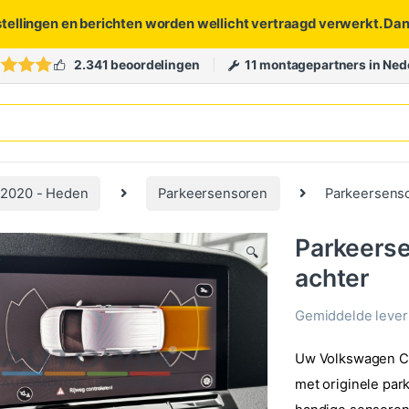
stellingen en berichten worden wellicht vertraagd verwerkt. Da
2.341 beoordelingen
11 montagepartners in Ned
 2020 - Heden
Parkeersensoren
Parkeersenso
Parkeers
🔍
achter
Gemiddelde levert
Uw Volkswagen Ca
met originele par