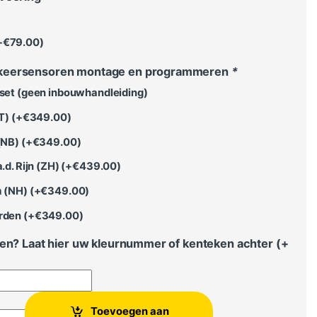
+
€
79.00
)
keersensoren montage en programmeren
*
 set (geen inbouwhandleiding)
T) (+
€
349.00
)
(NB) (+
€
349.00
)
.d. Rijn (ZH) (+
€
439.00
)
 (NH) (+
€
349.00
)
rden (+
€
349.00
)
ten? Laat hier uw kleurnummer of kenteken achter (+
Toevoegen aan
 Caddy SB 2020 > voor en achter aantal