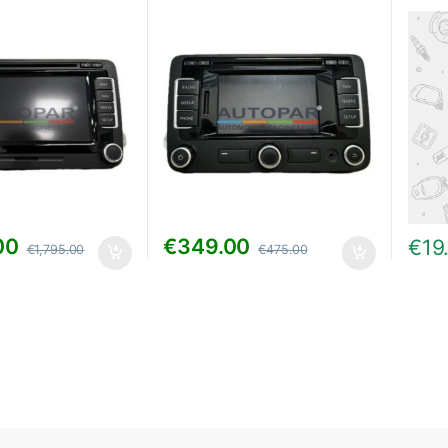
00
€
349.00
€
19
€
1,795.00
€
475.00