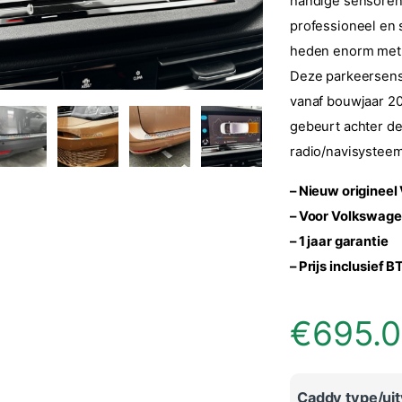
handige sensoren
professioneel en 
heden enorm met 
Deze parkeersens
vanaf bouwjaar 20
gebeurt achter de
radio/navisysteem 
– Nieuw originee
– Voor Volkswage
– 1 jaar garantie
– Prijs inclusief 
€
695.
Caddy type/ui