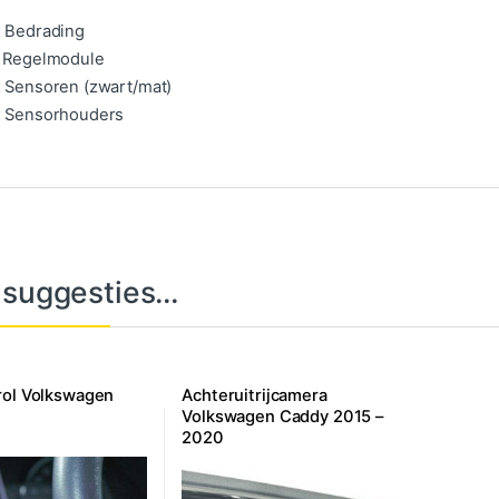
x Bedrading
x Regelmodule
x Sensoren (zwart/mat)
x Sensorhouders
 suggesties…
rol Volkswagen
Achteruitrijcamera
Volkswagen Caddy 2015 –
2020