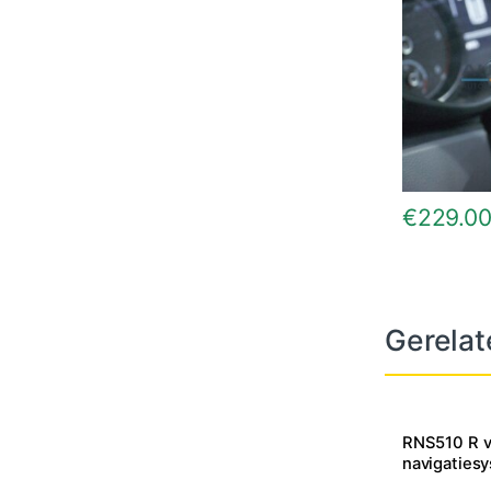
€
229.0
Gerelat
RNS510 R v
navigaties