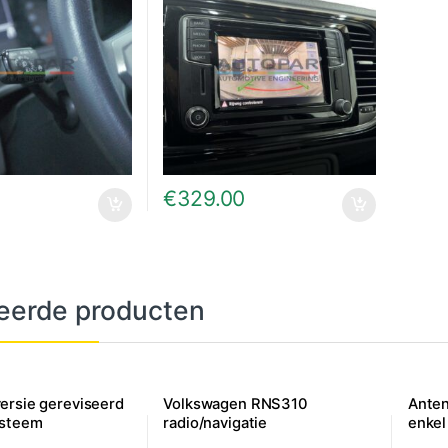
0
€
329.00
eerde producten
ersie gereviseerd
Volkswagen RNS310
Anten
ysteem
radio/navigatie
enkel