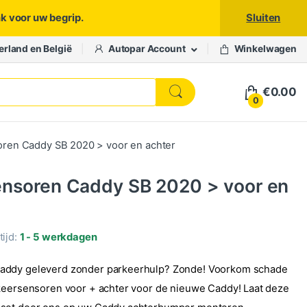
nk voor uw begrip.
Sluiten
erland en België
Autopar Account
Winkelwagen
€
0.00
0
ren Caddy SB 2020 > voor en achter
ensoren Caddy SB 2020 > voor en
ijd:
1 - 5 werkdagen
ddy geleverd zonder parkeerhulp? Zonde! Voorkom schade
keersensoren voor + achter voor de nieuwe Caddy! Laat deze