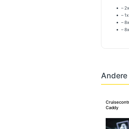
– 2
– 1
– 8
– 8
Andere
Cruisecont
Caddy