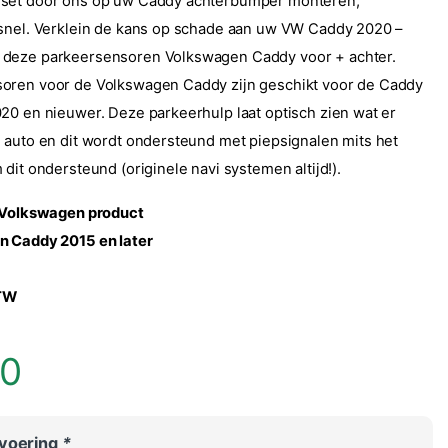
set door ons op uw Caddy achterbumper monteren,
snel. Verklein de kans op schade aan uw VW Caddy 2020 –
deze parkeersensoren Volkswagen Caddy voor + achter.
oren voor de Volkswagen Caddy zijn geschikt voor de Caddy
20 en nieuwer. Deze parkeerhulp laat optisch zien wat er
 auto en dit wordt ondersteund met piepsignalen mits het
dit ondersteund (originele navi systemen altijd!).
l Volkswagen product
n Caddy 2015 en later
BTW
00
tvoering
*