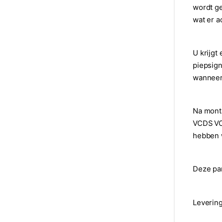
wordt ge
wat er 
U krijgt
piepsign
wanneer 
Na mont
VCDS VC
hebben w
Deze par
Leverin