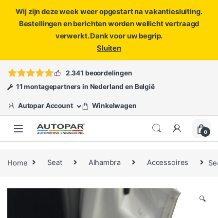
Wij zijn deze week weer opgestart na vakantiesluiting.
Bestellingen en berichten worden wellicht vertraagd
verwerkt. Dank voor uw begrip.
Sluiten
Skip to navigation
Skip to content
Vragen?
info@autopar.nl
of
open een ticket
2.341 beoordelingen
11 montagepartners in Nederland en België
Autopar Account
Winkelwagen
0
Home
Seat
Alhambra
Accessoires
Se
🔍