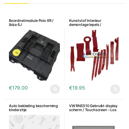
Boordnetmodule Polo 6R /
Kunststof Interieur
Ibiza 6J
demontage lepels /
gereedschap
€
179.00
€
19.95
Auto bekleding bescherming
VW RNS510 Gebruikt display
kinderzitje
scherm / Touchscreen – Los
scherm