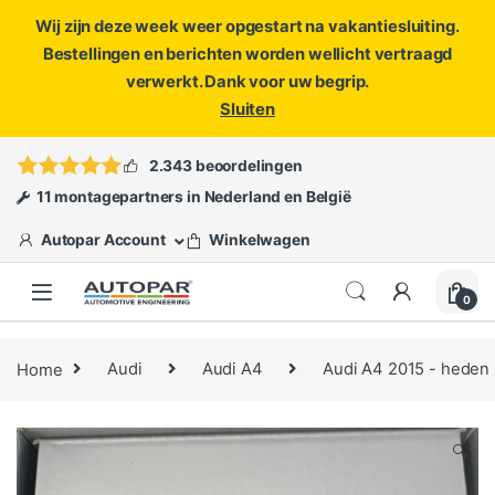
Wij zijn deze week weer opgestart na vakantiesluiting.
Bestellingen en berichten worden wellicht vertraagd
verwerkt. Dank voor uw begrip.
Sluiten
Skip to navigation
Skip to content
Vragen?
info@autopar.nl
of
open een ticket
2.343 beoordelingen
11 montagepartners in Nederland en België
Autopar Account
Winkelwagen
0
Home
Audi
Audi A4
Audi A4 2015 - heden
🔍