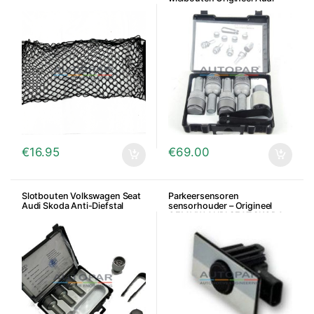
€
16.95
€
69.00
Slotbouten Volkswagen Seat
Parkeersensoren
Audi Skoda Anti-Diefstal
sensorhouder – Origineel
OEM VW AUDI SEAT SKODA