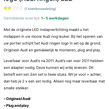
(
1
klantbeoordeling)
Waar
1
derin
Gemiddelde levertijd:
1 - 5 werkdagen
g
2.00
op 5
Met de originele LED instapverlichting maakt u het
geba
see
instappen in uw mooie Audi nog leuker. Bij het openen van
rd op
klant
uw portier schijnt het Audi ringen logo in wit op de grond.
beoo
rdeli
Origineel Audi en gemakkelijk te monteren, plug and play.
ng
Leverbaar voor Audi’s na 2011. Audi’s van voor 2011 hebben
een adapter nodig. Deze kunnen wij erbij leveren. Dit
betreft een set. Een set is twee stuks. Wil je voor + achter,
dan heb je 2 x een set nodig. Alleen nog maar leverbaar met
smalle stekker.
– Origineel Audi
– Plug and play