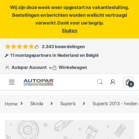
Wij zijn deze week weer opgestart na vakantiesluiting.
Bestellingen en berichten worden wellicht vertraagd
verwerkt. Dank voor uw begrip.
Sluiten
Skip to navigation
Skip to content
Vragen?
info@autopar.nl
of
open een ticket
2.343 beoordelingen
11 montagepartners in Nederland en België
Autopar Account
Winkelwagen
0
Home
Skoda
Superb
Superb 2013 - heden