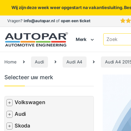
Wij zijn deze week weer opgestart na vakantiesluiting. Be
Skip to navigation
Skip to content
Vragen?
info@autopar.nl
of
open een ticket
Search for:
Merk
Home
Audi
Audi A4
Audi A4 201
Selecteer uw merk
Volkswagen
+
Audi
+
Skoda
+