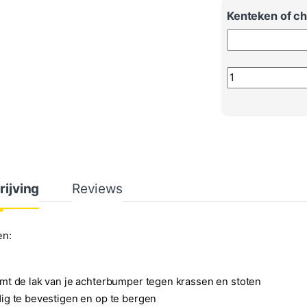
Kenteken of ch
Audi achterbump
rijving
Reviews
en:
t de lak van je achterbumper tegen krassen en stoten
g te bevestigen en op te bergen