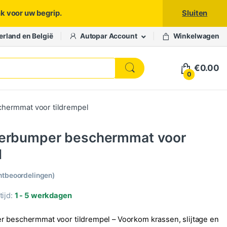
nk voor uw begrip.
Sluiten
erland en België
Autopar Account
Winkelwagen
€
0.00
0
hermmat voor tildrempel
terbumper beschermmat voor
l
ntbeoordelingen)
ijd:
1 - 5 werkdagen
 beschermmat voor tildrempel – Voorkom krassen, slijtage en