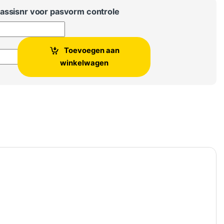
assisnr voor pasvorm controle
Toevoegen aan
er beschermmat voor tildrempel aantal
winkelwagen