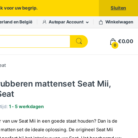
nk voor uw begrip.
Sluiten
erland en België
Autopar Account
Winkelwagen
€
0.00
0
eat
rubberen mattenset Seat Mii,
Seat
ijd:
1 - 5 werkdagen
ur van uw Seat Mii in een goede staat houden? Dan is de
matten set de ideale oplossing. De origineel Seat Mii