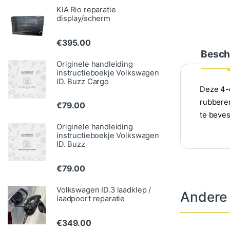
KIA Rio reparatie
display/scherm
€
395.00
Besch
Originele handleiding
instructieboekje Volkswagen
ID. Buzz Cargo
Deze 4-d
rubberen
€
79.00
te beves
Originele handleiding
instructieboekje Volkswagen
ID. Buzz
€
79.00
Volkswagen ID.3 laadklep /
Andere
laadpoort reparatie
€
349.00