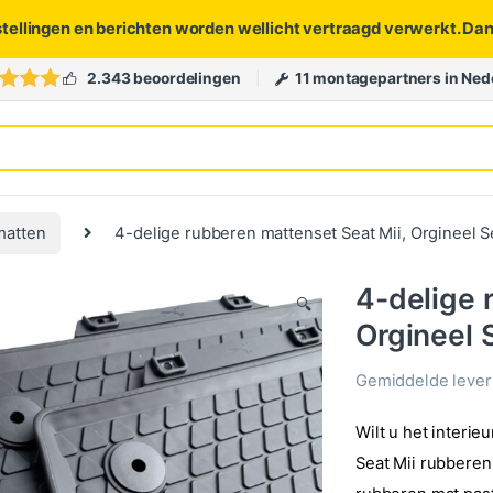
stellingen en berichten worden wellicht vertraagd verwerkt. Da
2.343 beoordelingen
11 montagepartners in Ned
matten
4-delige rubberen mattenset Seat Mii, Orgineel S
4-delige 
🔍
Orgineel 
Gemiddelde levert
Wilt u het interie
Seat Mii rubberen 