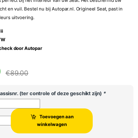
 perfect bij het interieur van uw Seat. Het beschermd uw
ht en vuil. Bestel nu bij Autopar.nl. Origineel Seat, past in
deurs uitvoering.
ii
BTW
 check door Autopar
0
€
89.00
ssisnr. (ter controle of deze geschikt zijn)
*
Toevoegen aan
n mattenset Seat Mii, Orgineel Seat aantal
winkelwagen