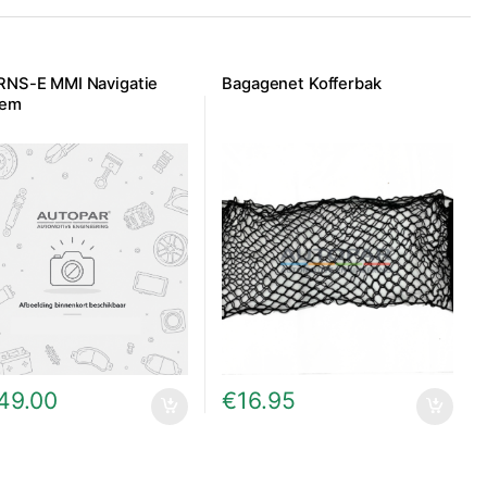
RNS-E MMI Navigatie
Bagagenet Kofferbak
eem
149.00
€
16.95