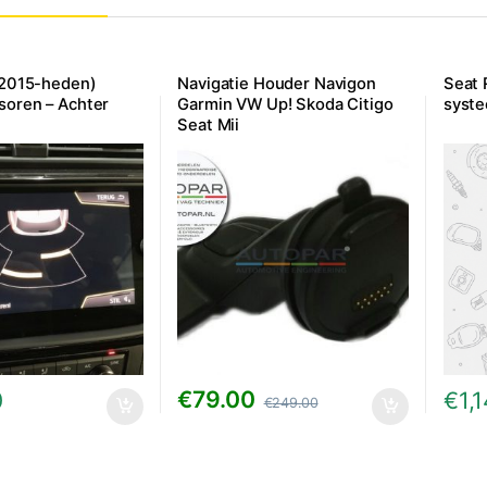
(2015-heden)
Navigatie Houder Navigon
Seat 
soren – Achter
Garmin VW Up! Skoda Citigo
syst
Seat Mii
€
79.00
0
€
1,
€
249.00