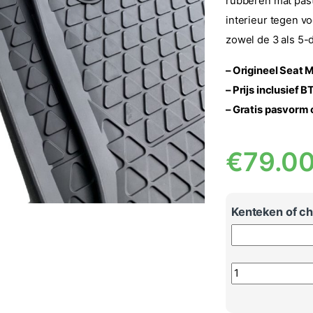
rubberen mat past
interieur tegen voc
zowel de 3 als 5-
– Origineel Seat M
– Prijs inclusief 
– Gratis pasvorm
€
79.0
Kenteken of cha
4-delige rubbere