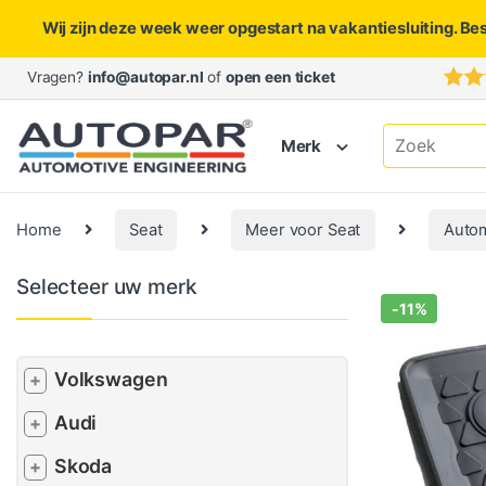
Wij zijn deze week weer opgestart na vakantiesluiting. Be
Skip to navigation
Skip to content
Vragen?
info@autopar.nl
of
open een ticket
Search for:
Merk
Home
Seat
Meer voor Seat
Auto
Selecteer uw merk
-
11%
Volkswagen
+
Audi
+
Skoda
+