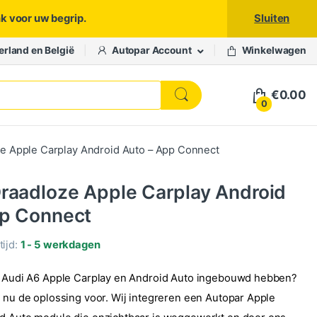
nk voor uw begrip.
Sluiten
erland en België
Autopar Account
Winkelwagen
€
0.00
0
e Apple Carplay Android Auto – App Connect
raadloze Apple Carplay Android
pp Connect
ijd:
1 - 5 werkdagen
uw Audi A6 Apple Carplay en Android Auto ingebouwd hebben?
r nu de oplossing voor. Wij integreren een Autopar Apple