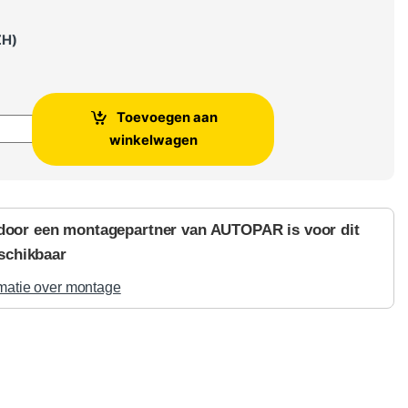
ZH)
Toevoegen aan
ze Apple Carplay Android Auto - App Connect aantal
winkelwagen
door een montagepartner van AUTOPAR is voor dit
schikbaar
matie over montage