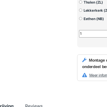
Tholen (ZL)
Lekkerkerk (
Eethen (NB)
Audi A6 Draadlo
Montage 
onderdeel be
Meer infor
rijving
Reviews