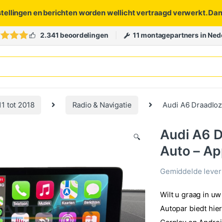
stellingen en berichten worden wellicht vertraagd verwerkt. Da
2.341 beoordelingen
11 montagepartners in Ned
11 tot 2018
Radio & Navigatie
Audi A6 Draadloz
Audi A6 D
🔍
Auto – A
Gemiddelde levert
Wilt u graag in 
Autopar biedt hie