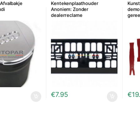
Afvalbakje
Kentekenplaathouder
Kunst
udi
Anoniem: Zonder
demon
dealerreclame
gere
€
7.95
€
19