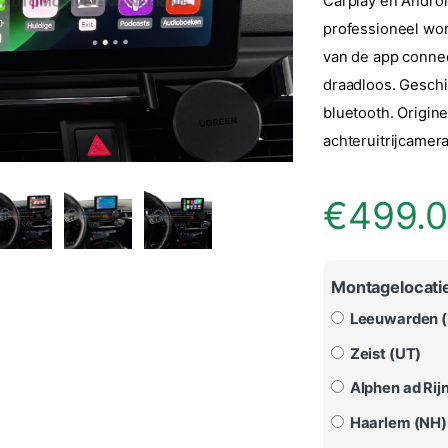
Carplay en Androi
professioneel wor
van de app connec
draadloos. Geschi
bluetooth. Origin
achteruitrijcamer
€
499.
Montagelocatie
Leeuwarden (
Zeist (UT)
Alphen ad Rijn
Haarlem (NH)