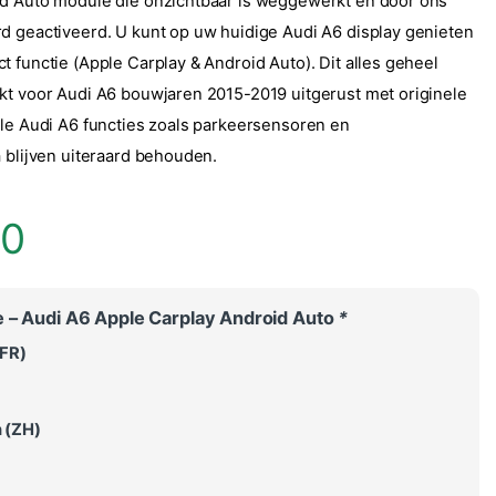
d Auto module die onzichtbaar is weggewerkt en door ons
d geactiveerd. U kunt op uw huidige Audi A6 display genieten
t functie (Apple Carplay & Android Auto). Dit alles geheel
kt voor Audi A6 bouwjaren 2015-2019 uitgerust met originele
ele Audi A6 functies zoals parkeersensoren en
a blijven uiteraard behouden.
00
 – Audi A6 Apple Carplay Android Auto
*
FR)
 (ZH)