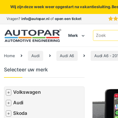
Wij zijn deze week weer opgestart na vakantiesluiting. Be
Skip to navigation
Skip to content
Vragen?
info@autopar.nl
of
open een ticket
Search for:
Merk
Home
Audi
Audi A6
Audi A6 - 20
Selecteer uw merk
Volkswagen
+
Audi
+
Skoda
+