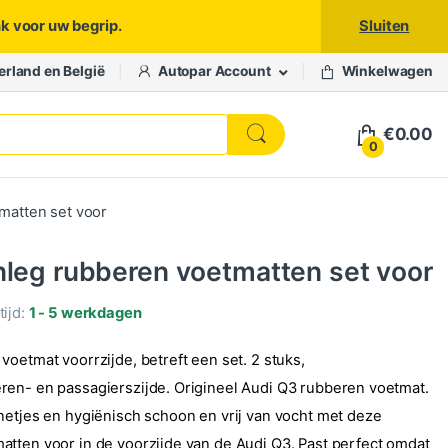
nk voor uw begrip.
Sluiten
erland en België
Autopar Account
Winkelwagen
€
0.00
0
matten set voor
nleg rubberen voetmatten set voor
ijd:
1 - 5 werkdagen
oetmat voorrzijde, betreft een set. 2 stuks,
en- en passagierszijde. Origineel Audi Q3 rubberen voetmat.
netjes en hygiënisch schoon en vrij van vocht met deze
tten voor in de voorzijde van de Audi Q3. Past perfect omdat