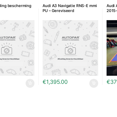
ding bescherming
Audi A3 Navigatie RNS-E mmi
Audi 
PU – Gereviseerd
2015
€
1,395.00
€
37