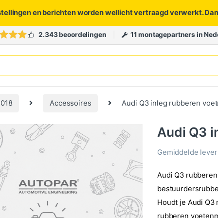
stellingen en berichten worden wellicht vertraagd verwerkt. Da
2.343 beoordelingen
11 montagepartners in Ned
2018
Accessoires
Audi Q3 inleg rubberen voet
Audi Q3 i
Gemiddelde levert
Audi Q3 rubberen v
bestuurdersrubber
Houdt je Audi Q3 
rubberen voetenma