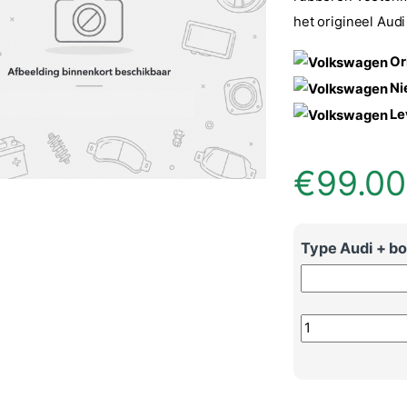
het origineel Aud
Or
Ni
Le
€
99.00
Type Audi + b
Audi Q3 inleg ru