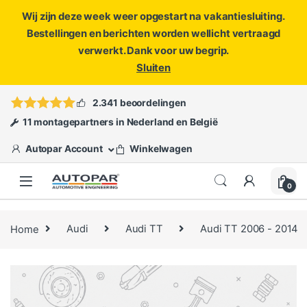
Wij zijn deze week weer opgestart na vakantiesluiting.
Bestellingen en berichten worden wellicht vertraagd
verwerkt. Dank voor uw begrip.
Sluiten
Skip to navigation
Skip to content
Vragen?
info@autopar.nl
of
open een ticket
2.341 beoordelingen
11 montagepartners in Nederland en België
Autopar Account
Winkelwagen
0
Home
Audi
Audi TT
Audi TT 2006 - 2014