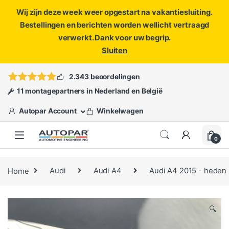
Wij zijn deze week weer opgestart na vakantiesluiting.
Bestellingen en berichten worden wellicht vertraagd
verwerkt. Dank voor uw begrip.
Sluiten
Skip to navigation
Skip to content
Vragen?
info@autopar.nl
of
open een ticket
2.343 beoordelingen
11 montagepartners in Nederland en België
Autopar Account
Winkelwagen
0
Home
Audi
Audi A4
Audi A4 2015 - heden
🔍