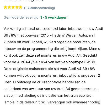
(
1
klantbeoordeling)
Waardering
1
5.00
op 5
Gemiddelde levertijd:
1 - 5 werkdagen
gebaseerd
op
klantbeoorde
Vakkundig achteraf cruisecontrol laten inbouwen in uw Audi
ling
B9 / 8W met bouwjaar 2015 – heden? Wij van Autopar.nl
kunnen dit voor u doen, wij verzorgen de producten, de
inbouw en de programmering die erbij komt kijken. Maar u
kunt ook zelf deze set monteren in uw Audi A4. Geschikt
voor de Audi A4 / S4 / RS4 van het verkoopttype 8W B9.
Deze originele cruisecontrole set voor Audi A4 B9 / 8W
kunnen wij ook voor u monteren, inbouwtijd is ongeveer 2
uren. U ontvangt de cruisecontrole hendel aan de
achterkant van uw stuur van uw Audi A4 gemonteerd en u
ziet bij inschakeling de indicatie van het cruisecontrol
lampje in de tellerunit. Wij vervangen ook (wanneer nodig)