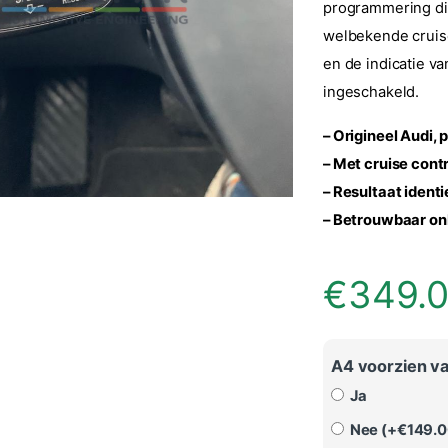
programmering die 
welbekende cruise
en de indicatie va
ingeschakeld.
– Origineel Audi,
p
– Met cruise cont
– Resultaat identi
–
Betrouwbaar onl
€
349.
A4 voorzien va
Ja
Nee (+
€
149.