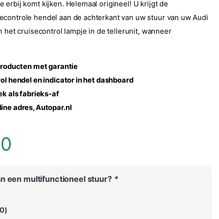
erbij komt kijken. Helemaal origineel! U krijgt de
controle hendel aan de achterkant van uw stuur van uw Audi
n het cruisecontrol lampje in de tellerunit, wanneer
roducten met garantie
rol hendel en indicator in het dashboard
ek als fabrieks-af
ine adres, Autopar.nl
00
n een multifunctioneel stuur?
*
00
)