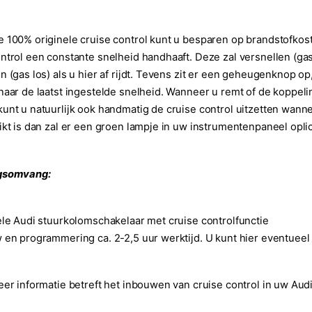
 100% originele cruise control kunt u besparen op brandstofko
ntrol een constante snelheid handhaaft. Deze zal versnellen (gas
n (gas los) als u hier af rijdt. Tevens zit er een geheugenknop op
naar de laatst ingestelde snelheid. Wanneer u remt of de koppeling
unt u natuurlijk ook handmatig de cruise control uitzetten wanne
ikt is dan zal er een groen lampje in uw instrumentenpaneel oplic
gsomvang:
ele Audi stuurkolomschakelaar met cruise controlfunctie
 en programmering ca. 2-2,5 uur werktijd. U kunt hier eventueel
eer informatie betreft het inbouwen van cruise control in uw A