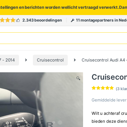
stellingen en berichten worden wellicht vertraagd verwerkt. Da
2.343 beoordelingen
11 montagepartners in Ned
7 - 2014
Cruisecontrol
Cruisecontrol Audi A4 
Cruisecon
🔍
(
3
kla
Waardering
3
5.00
op 5
Gemiddelde levert
gebaseerd
op
klantbeoorde
Wilt u achteraf cr
lingen
bieden deze diens