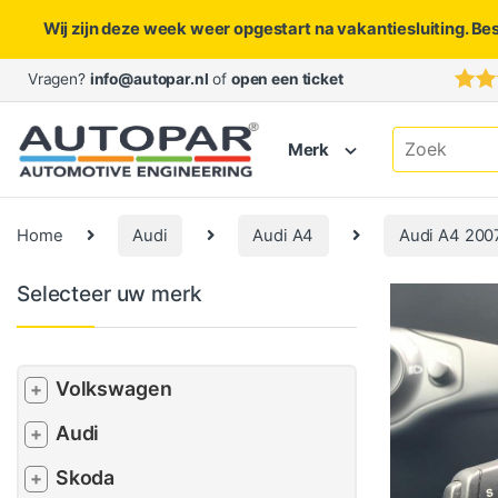
Wij zijn deze week weer opgestart na vakantiesluiting. Be
Skip to navigation
Skip to content
Vragen?
info@autopar.nl
of
open een ticket
Search for:
Merk
Home
Audi
Audi A4
Audi A4 200
Selecteer uw merk
Volkswagen
+
Audi
+
Skoda
+