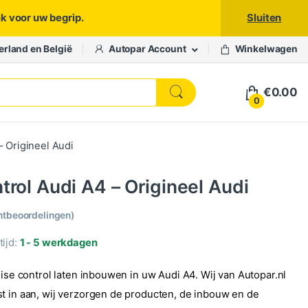
nk voor uw begrip.
Sluiten
erland en België
Autopar Account
Winkelwagen
€
0.00
0
– Origineel Audi
trol Audi A4 – Origineel Audi
ntbeoordelingen)
ijd:
1 - 5 werkdagen
uise control laten inbouwen in uw Audi A4. Wij van Autopar.nl
t in aan, wij verzorgen de producten, de inbouw en de