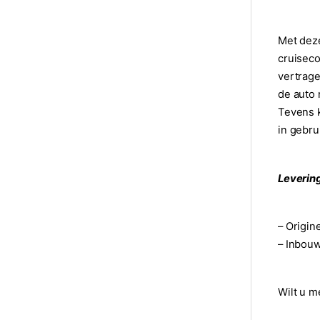
Met deze
cruiseco
vertrage
de auto 
Tevens k
in gebru
Leverin
– Origin
– Inbouw
Wilt u m