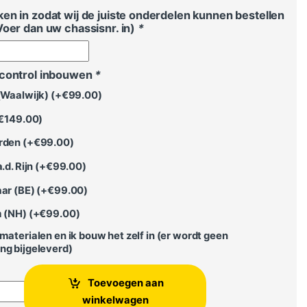
en in zodat wij de juiste onderdelen kunnen bestellen
Voer dan uw chassisnr. in)
*
econtrol inbouwen
*
(Waalwijk) (+
€
99.00
)
€
149.00
)
rden (+
€
99.00
)
.d. Rijn (+
€
99.00
)
ar (BE) (+
€
99.00
)
 (NH) (+
€
99.00
)
materialen en ik bouw het zelf in (er wordt geen
ng bijgeleverd)
Toevoegen aan
di A4 - Origineel Audi aantal
winkelwagen