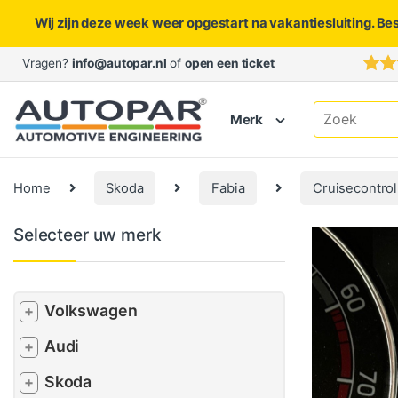
Wij zijn deze week weer opgestart na vakantiesluiting. Be
Skip to navigation
Skip to content
Vragen?
info@autopar.nl
of
open een ticket
Search for:
Merk
Home
Skoda
Fabia
Cruisecontrol
Selecteer uw merk
Volkswagen
+
Audi
+
Skoda
+