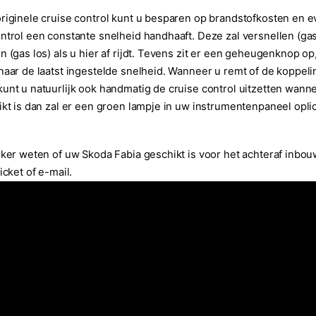
riginele cruise control kunt u besparen op brandstofkosten en
ntrol een constante snelheid handhaaft. Deze zal versnellen (gas
n (gas los) als u hier af rijdt. Tevens zit er een geheugenknop op
naar de laatst ingestelde snelheid. Wanneer u remt of de koppeling
unt u natuurlijk ook handmatig de cruise control uitzetten wanne
ikt is dan zal er een groen lampje in uw instrumentenpaneel oplic
eker weten of uw Skoda Fabia geschikt is voor het achteraf inb
icket of e-mail.