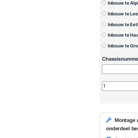
Inbouw te Alph
Inbouw te Le
Inbouw te Eet
Inbouw te Haa
Inbouw te Gro
Chassisnummer
Cruisecontrol Sk
Montage 
onderdeel be