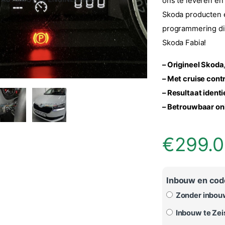
ons te leveren en
Skoda producten 
programmering die
Skoda Fabia!
– Origineel Skoda
– Met cruise cont
– Resultaat identi
– Betrouwbaar onl
€
299.
Inbouw en code
Zonder inbou
Inbouw te Zeis