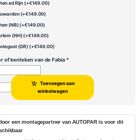
en ad Rijn (+
€
149.00
)
euwarden (+
€
149.00
)
hen (NB) (+
€
149.00
)
rlem (NH) (+
€
149.00
)
otegast (GR) (+
€
149.00
)
 of kenteken van de Fabia
*
Toevoegen aan
oda Fabia met Speed Limiter aantal
winkelwagen
door een montagepartner van AUTOPAR is voor dit
schikbaar