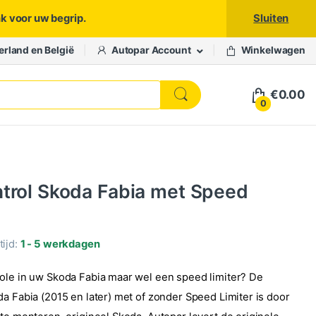
nk voor uw begrip.
Sluiten
erland en België
Autopar Account
Winkelwagen
€
0.00
0
trol Skoda Fabia met Speed
ijd:
1 - 5 werkdagen
ole in uw Skoda Fabia maar wel een speed limiter? De
da Fabia (2015 en later) met of zonder Speed Limiter is door