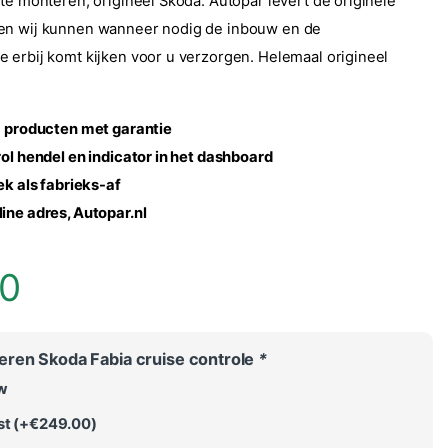
 te monteren, origineel Skoda. Autopar levert de originele
en wij kunnen wanneer nodig de inbouw en de
 erbij komt kijken voor u verzorgen. Helemaal origineel
,
producten met garantie
rol hendel en indicator in het dashboard
ek als fabrieks-af
ine adres, Autopar.nl
00
ren Skoda Fabia cruise controle
*
w
t (+
€
249.00
)