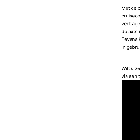
Met de o
cruiseco
vertrage
de auto 
Tevens k
in gebru
Wilt u z
via een t