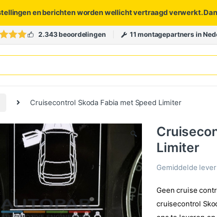
stellingen en berichten worden wellicht vertraagd verwerkt. Da
2.343 beoordelingen
11 montagepartners in Ned
Cruisecontrol Skoda Fabia met Speed Limiter
Cruisecon
🔍
Limiter
Gemiddelde levert
Geen cruise contr
cruisecontrol Sko