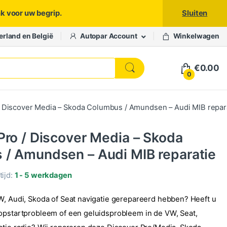
nk voor uw begrip.
Sluiten
erland en België
Autopar Account
Winkelwagen
€
0.00
0
/ Discover Media – Skoda Columbus / Amundsen – Audi MIB repar
Pro / Discover Media – Skoda
/ Amundsen – Audi MIB reparatie
ijd:
1 - 5 werkdagen
W, Audi, Skoda of Seat navigatie gerepareerd hebben? Heeft u
opstartprobleem of een geluidsprobleem in de VW, Seat,