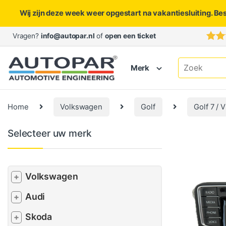
Wij zijn deze week weer opgestart na vakantiesluiting. Be
Skip to navigation
Skip to content
Vragen?
info@autopar.nl
of
open een ticket
Search for:
Merk
Home
Volkswagen
Golf
Golf 7 / 
Selecteer uw merk
Volkswagen
+
Audi
+
Skoda
+