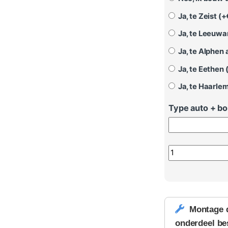
Ja, te Zeist (+
Ja, te Leeuwa
Ja, te Alphen a
Ja, te Eethen 
Ja, te Haarlem
Type auto + b
Discover Pro / D
Montage 
onderdeel be