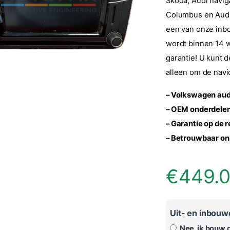
Skoda, Audi navig
Columbus en Audi
een van onze inb
wordt binnen 14 
garantie! U kunt 
alleen om de navi
– Volkswagen aud
– OEM onderdelen
– Garantie op de 
– Betrouwbaar on
€
449.
Uit- en inbou
Nee, ik bouw de