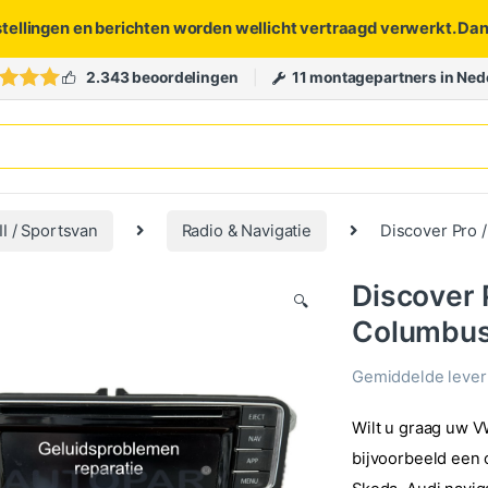
stellingen en berichten worden wellicht vertraagd verwerkt. Da
2.343 beoordelingen
11 montagepartners in Ned
VII / Sportsvan
Radio & Navigatie
Discover Pro 
Discover 
🔍
Columbus 
Gemiddelde levert
Wilt u graag uw V
bijvoorbeeld een 