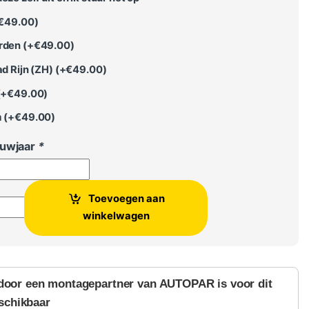
€
49.00
)
rden (+
€
49.00
)
d Rijn (ZH) (+
€
49.00
)
(+
€
49.00
)
 (+
€
49.00
)
ouwjaar
*
Toevoegen aan
iscover Media - Skoda Columbus / Amundsen - Audi MIB reparat
winkelwagen
door een montagepartner van AUTOPAR is voor dit
schikbaar