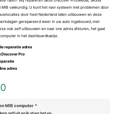
atie radio? Wij repareren deze Discover Pro/Media, Skoda
 MIB vakkundig. U kunt het navi systeem met problemen door
ouwlocaties door heel Nederland laten uitbouwen en deze
werkdagen gerepareerd weer in uw auto ingebouwd, met
deze ook zelf uitbouwen en naar ons adres afsturen, het gaat
computer in het dashboardkastje.
io reparatie adres
 Discover Pro
reparatie
line adres
00
wen MIB computer
*
ze zelf uit en ik stuur het op