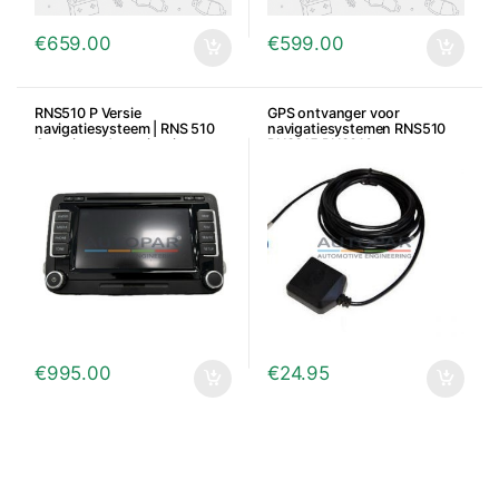
€
659.00
€
599.00
RNS510 P Versie
GPS ontvanger voor
navigatiesysteem | RNS 510
navigatiesystemen RNS510
Gereviseerde navigatie
RNS315 RNS310
€
995.00
€
24.95