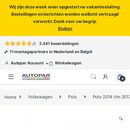
Wij zijn deze week weer opgestart na vakantiesluiting.
Bestellingen en berichten worden wellicht vertraagd
verwerkt. Dank voor uw begrip.
Sluiten
Skip to navigation
Skip to content
Vragen?
info@autopar.nl
of
open een ticket
2.341 beoordelingen
11 montagepartners in Nederland en België
Autopar Account
Winkelwagen
0
Home
Volkswagen
Polo
Polo 2014 t/m 201
🔍