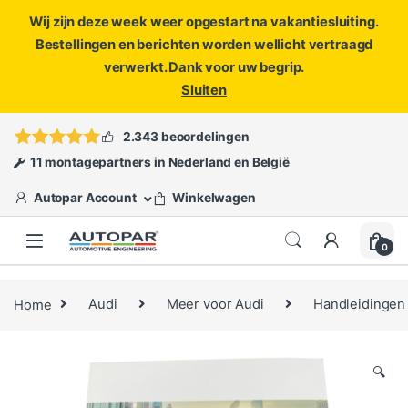
Wij zijn deze week weer opgestart na vakantiesluiting.
Bestellingen en berichten worden wellicht vertraagd
verwerkt. Dank voor uw begrip.
Sluiten
Skip to navigation
Skip to content
Vragen?
info@autopar.nl
of
open een ticket
2.343 beoordelingen
11 montagepartners in Nederland en België
Autopar Account
Winkelwagen
0
Home
Audi
Meer voor Audi
Handleidingen
🔍