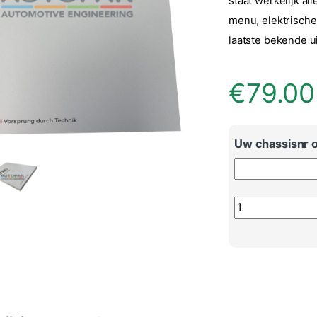
staat werkelijk al
menu, elektrische
laatste bekende u
€
79.00
Uw chassisnr o
Originele handle