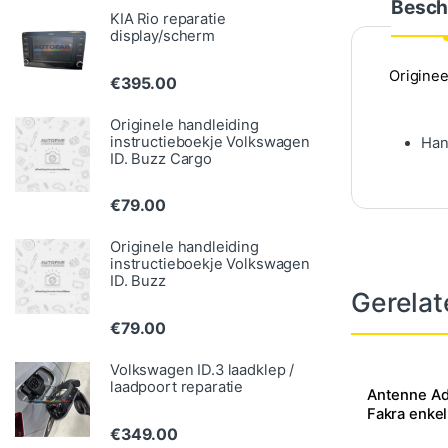
Besch
KIA Rio reparatie
display/scherm
Originee
€
395.00
Originele handleiding
instructieboekje Volkswagen
Han
ID. Buzz Cargo
€
79.00
Originele handleiding
instructieboekje Volkswagen
ID. Buzz
Gerelat
€
79.00
Volkswagen ID.3 laadklep /
laadpoort reparatie
Antenne Ad
Fakra enkel
€
349.00