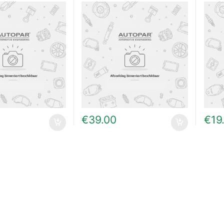
€
39.00
€
19