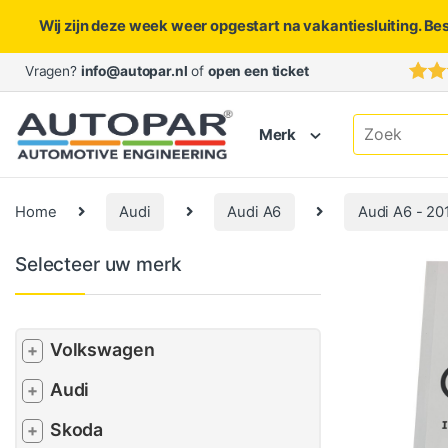
Wij zijn deze week weer opgestart na vakantiesluiting. Be
Skip to navigation
Skip to content
Vragen?
info@autopar.nl
of
open een ticket
Search for:
Merk
Home
Audi
Audi A6
Audi A6 - 20
Selecteer uw merk
Volkswagen
+
Audi
+
Skoda
+