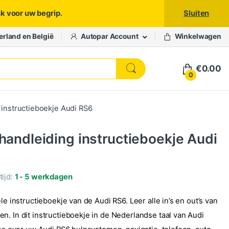
nk voor uw begrip.
Sluiten
erland en België
Autopar Account
Winkelwagen
€
0.00
0
 instructieboekje Audi RS6
 handleiding instructieboekje Audi
ijd:
1 - 5 werkdagen
ele instructieboekje van de Audi RS6. Leer alle in’s en out’s van
n. In dit instructieboekje in de Nederlandse taal van Audi