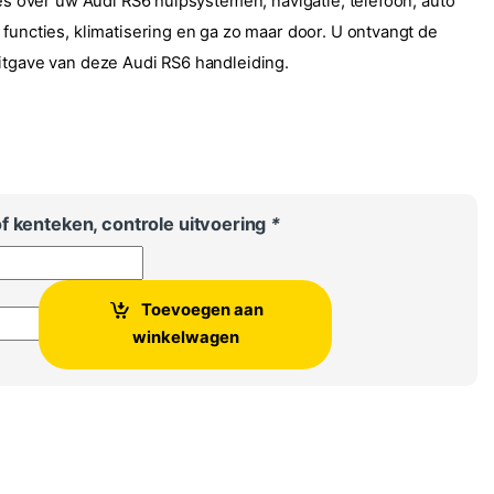
les over uw Audi RS6 hulpsystemen, navigatie, telefoon, auto
 functies, klimatisering en ga zo maar door. U ontvangt de
itgave van deze Audi RS6 handleiding.
f kenteken, controle uitvoering
*
Toevoegen aan
iding instructieboekje Audi RS6 aantal
winkelwagen