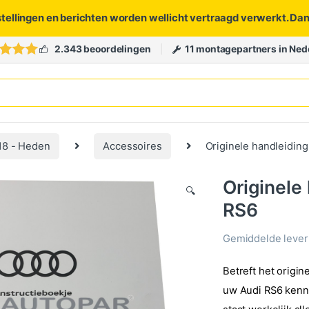
stellingen en berichten worden wellicht vertraagd verwerkt. Da
2.343 beoordelingen
11 montagepartners in Ned
18 - Heden
Accessoires
Originele handleiding
Originele
🔍
RS6
Gemiddelde levert
Betreft het origin
uw Audi RS6 kenne