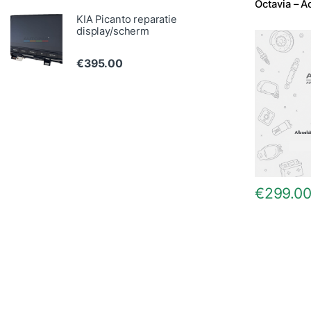
Octavia – A
KIA Picanto reparatie
display/scherm
€
395.00
€
299.0