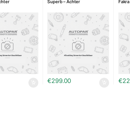
chter
Superb – Achter
Fakra
0
€
299.00
€
22