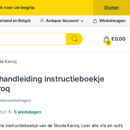
nk voor uw begrip.
Sluiten
erland en België
Autopar Account
Winkelwagen
€
0.00
0
oda Karoq
 handleiding instructieboekje
roq
ntbeoordelingen)
ijd:
1 - 5 werkdagen
ele instructieboekje van de Skoda Karoq. Leer alle in’s en out’s