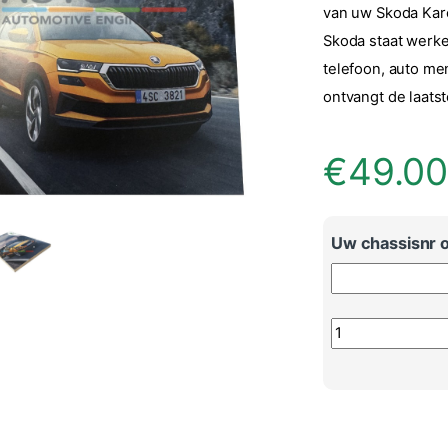
van uw Skoda Karo
Skoda staat werke
telefoon, auto men
ontvangt de laats
€
49.0
Uw chassisnr o
Originele handle