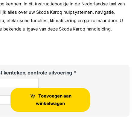
q kennen. In dit instructieboekje in de Nederlandse taal van
lijk alles over uw Skoda Karoq hulpsystemen, navigatie,
u, elektrische functies, klimatisering en ga zo maar door. U
te bekende uitgave van deze Skoda Karoq handleiding.
0
f kenteken, controle uitvoering
*
Toevoegen aan
iding instructieboekje Skoda Karoq aantal
winkelwagen