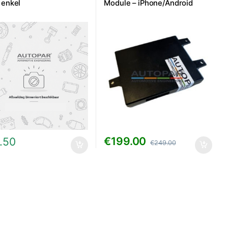
 enkel
Module – iPhone/Android
€
199.00
.50
€
249.00