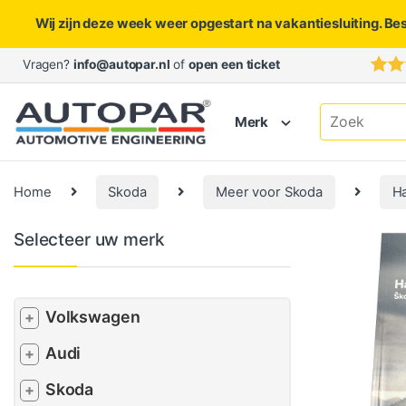
Wij zijn deze week weer opgestart na vakantiesluiting. Be
Skip to navigation
Skip to content
Vragen?
info@autopar.nl
of
open een ticket
Search for:
Merk
Home
Skoda
Meer voor Skoda
H
Selecteer uw merk
Volkswagen
+
Audi
+
Skoda
+