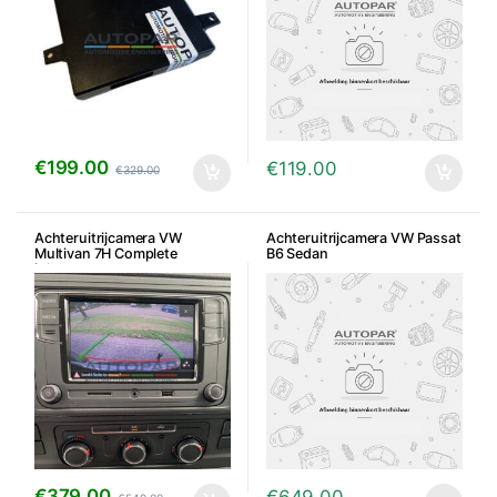
€
199.00
€
119.00
€
329.00
Achteruitrijcamera VW
Achteruitrijcamera VW Passat
Multivan 7H Complete
B6 Sedan
inbouwset
€
379.00
€
649.00