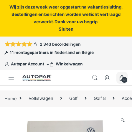
Wij zijn deze week weer opgestart na vakantiesluiting.
Bestellingen en berichten worden wellicht vertraagd
verwerkt. Dank voor uw begrip.
Sluiten
Skip to navigation
Skip to content
Vragen?
info@autopar.nl
of
open een ticket
2.343 beoordelingen
11 montagepartners in Nederland en België
Autopar Account
Winkelwagen
0
Home
Volkswagen
Golf
Golf 8
Acce
🔍