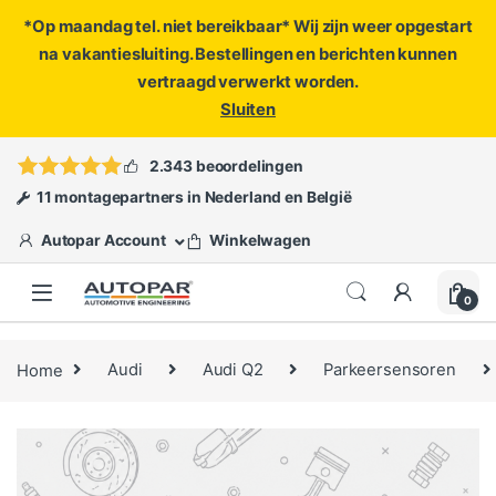
*Op maandag tel. niet bereikbaar* Wij zijn weer opgestart
na vakantiesluiting. Bestellingen en berichten kunnen
vertraagd verwerkt worden.
Sluiten
Skip to navigation
Skip to content
Vragen?
info@autopar.nl
of
open een ticket
2.343 beoordelingen
11 montagepartners in Nederland en België
Autopar Account
Winkelwagen
0
Home
Audi
Audi Q2
Parkeersensoren