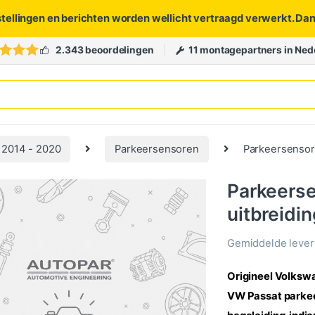
stellingen en berichten worden wellicht vertraagd verwerkt. Da
2.343 beoordelingen
11 montagepartners in Ned
 2014 - 2020
Parkeersensoren
Parkeersensor
Parkeers
uitbreidi
Gemiddelde levert
Origineel Volksw
VW
Passat
parkee