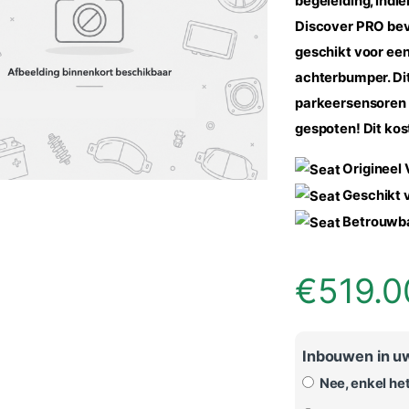
begeleiding, indi
Discover PRO beva
geschikt voor e
achterbumper.
Di
parkeersensoren 
gespoten! Dit kos
Origineel
Geschikt 
Betrouwbaa
€
519.0
Inbouwen in u
Nee, enkel he