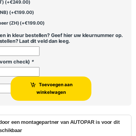
T) (+
€
249.00
)
(NB) (+
€
199.00
)
eer (ZH) (+
€
199.00
)
n in kleur bestellen? Geef hier uw kleurnummer op.
stellen? Laat dit veld dan leeg.
svorm check)
*
Toevoegen aan
 Volkswagen Passat - uitbreiding voor aantal
winkelwagen
door een montagepartner van AUTOPAR is voor dit
schikbaar