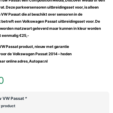
en uw
Passat
een Composition Media, Discover Media of een
t. Deze parkeersensoren uitbreidingsset voor, is alleen
en VW
Passat
die al beschikt over sensoren in de
t betreft een Volkswagen
Passat
uitbreidingsset voor.
De
worden matzwart geleverd maar kunnen in kleur worden
t eenmalig €25,-
VW
Passat
product, nieuw met garantie
voor de Volkswagen
Passat
2014 – heden
r online adres, Autopar.nl
0
w VW Passat
*
t product