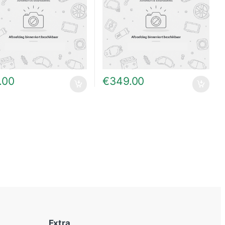
.00
€
349.00
Extra