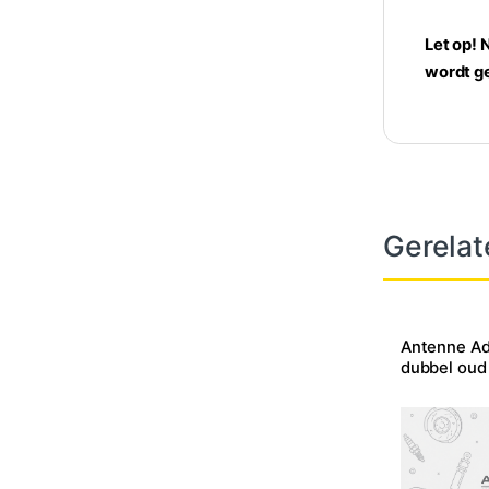
Let op! 
wordt ge
Gerelat
Antenne Ad
dubbel oud