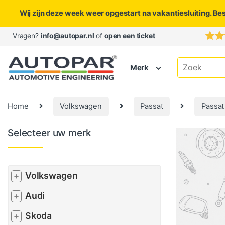
Wij zijn deze week weer opgestart na vakantiesluiting. Be
Skip to navigation
Skip to content
Vragen?
info@autopar.nl
of
open een ticket
Search for:
Merk
Home
Volkswagen
Passat
Passat
Selecteer uw merk
Volkswagen
+
Audi
+
Skoda
+