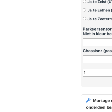
Ja, te Zeist (U
Ja, te Eethen 
Ja, te Zoeterm
Parkeersensore
Niet in kleur be
Chassisnr (pa
Parkeersensoren
Montage 
onderdeel be