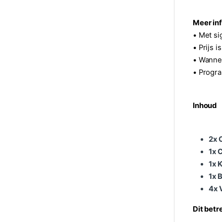
Meer inf
• Met si
• Prijs 
• Wannee
• Progra
Inhoud
2x 
1x 
1x 
1x 
4x 
Dit betr