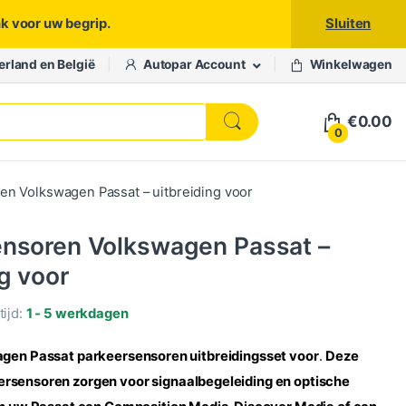
nk voor uw begrip.
Sluiten
erland en België
Autopar Account
Winkelwagen
€
0.00
0
en Volkswagen Passat – uitbreiding voor
ensoren Volkswagen Passat –
ng voor
ijd:
1 - 5 werkdagen
agen Passat parkeersensoren uitbreidingsset voor
.
Deze
rsensoren zorgen voor signaalbegeleiding en optische