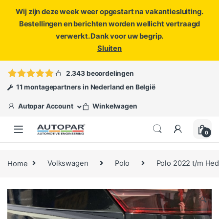
Wij zijn deze week weer opgestart na vakantiesluiting.
Bestellingen en berichten worden wellicht vertraagd
verwerkt. Dank voor uw begrip.
Sluiten
Skip to navigation
Skip to content
Vragen?
info@autopar.nl
of
open een ticket
2.343 beoordelingen
11 montagepartners in Nederland en België
Autopar Account
Winkelwagen
0
Home
Volkswagen
Polo
Polo 2022 t/m He
🔍