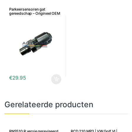
Parkeersensoren gat
gereedschap – Origineel OEM
18mm
€
29.95
Gerelateerde producten
RNS510 R versie gereviseerd
RCD 210 MP3 | VW Golf VI |