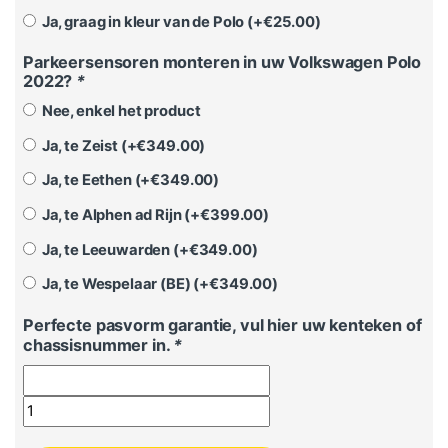
Ja, graag in kleur van de Polo (+
€
25.00
)
Parkeersensoren monteren in uw Volkswagen Polo
2022?
*
Nee, enkel het product
Ja, te Zeist (+
€
349.00
)
Ja, te Eethen (+
€
349.00
)
Ja, te Alphen ad Rijn (+
€
399.00
)
Ja, te Leeuwarden (+
€
349.00
)
Ja, te Wespelaar (BE) (+
€
349.00
)
Perfecte pasvorm garantie, vul hier uw kenteken of
chassisnummer in.
*
Volkswagen Polo 2022 Parkeersensorenset voor + achter aa