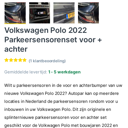
Volkswagen Polo 2022
Parkeersensorenset voor +
achter
(
1
klantbeoordeling)
Waardering
1
5.00
op 5
Gemiddelde levertijd:
1 - 5 werkdagen
gebaseerd
op
klantbeoorde
Wilt u parkeersensoren in de voor en achterbumper van uw
ling
nieuwe Volkswagen Polo 2022? Autopar kan op meerdere
locaties in Nederland de parkeersensoren rondom voor u
inbouwen in uw Volkswagen Polo. Dit zijn originele en
splinternieuwe parkeersensoren voor en achter set
geschikt voor de Volkwagen Polo met bouwjaren 2022 en