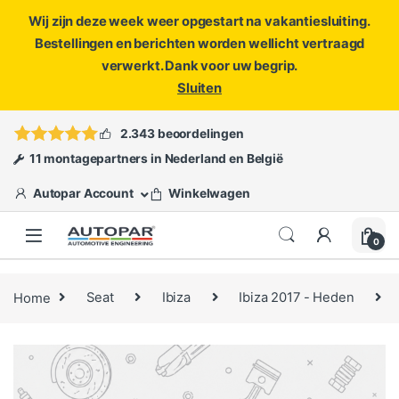
Wij zijn deze week weer opgestart na vakantiesluiting.
Bestellingen en berichten worden wellicht vertraagd
verwerkt. Dank voor uw begrip.
Sluiten
Skip to navigation
Skip to content
Vragen?
info@autopar.nl
of
open een ticket
2.343 beoordelingen
11 montagepartners in Nederland en België
Autopar Account
Winkelwagen
0
Home
Seat
Ibiza
Ibiza 2017 - Heden