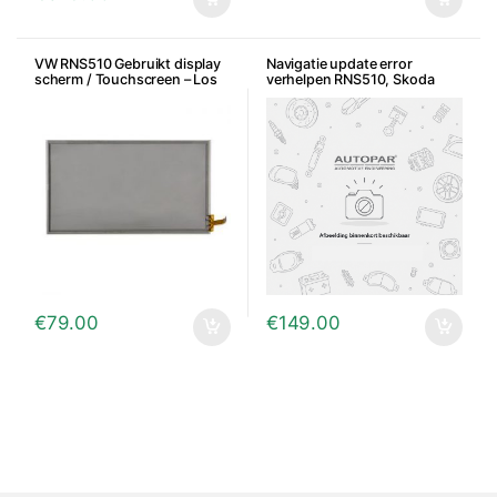
VW RNS510 Gebruikt display
Navigatie update error
scherm / Touchscreen – Los
verhelpen RNS510, Skoda
scherm
Columbus, Seat Mediasystem
€
79.00
€
149.00