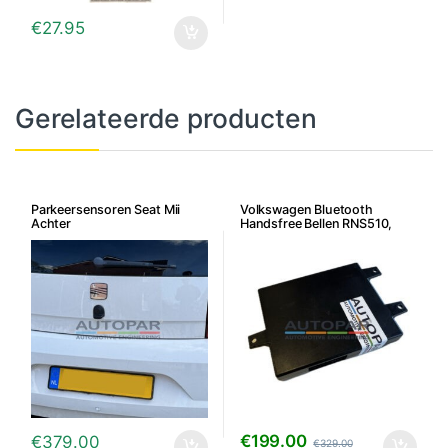
€
27.95
Gerelateerde producten
Parkeersensoren Seat Mii
Volkswagen Bluetooth
Achter
Handsfree Bellen RNS510,
RNS310, RNS315 en RCD510 –
7P6/5K0
€
199.00
€
379.00
€
329.00