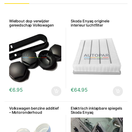
Wielbout dop verwijder
Skoda Enyaq originele
gereedschap Volkswagen
interieur luchtfilter
Audi Seat Skoda
€
6.95
€
64.95
Volkswagen benzine additief
Elektrisch inklapbare spiegels
– Motoronderhoud
Skoda Enyaq