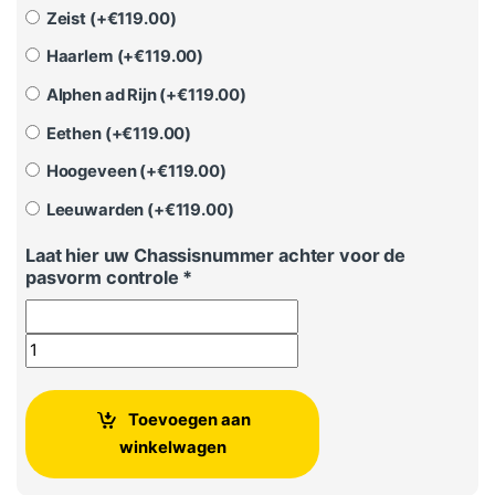
Zeist (+
€
119.00
)
Haarlem (+
€
119.00
)
Alphen ad Rijn (+
€
119.00
)
Eethen (+
€
119.00
)
Hoogeveen (+
€
119.00
)
Leeuwarden (+
€
119.00
)
Laat hier uw Chassisnummer achter voor de
pasvorm controle *
Škoda Enyaq elektrische achterklepveren aantal
Toevoegen aan
winkelwagen