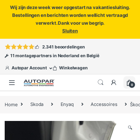
Wij zijn deze week weer opgestart na vakantiesluiting.
Bestellingen en berichten worden wellicht vertraagd
verwerkt. Dank voor uw begrip.
Sluiten
Skip to navigation
Skip to content
Vragen?
info@autopar.nl
of
open een ticket
2.341 beoordelingen
11 montagepartners in Nederland en België
Autopar Account
Winkelwagen
0
Home
Skoda
Enyaq
Accessoires
Škod
🔍