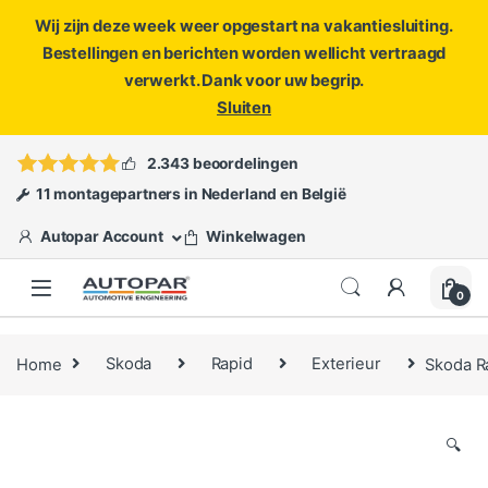
Wij zijn deze week weer opgestart na vakantiesluiting.
Bestellingen en berichten worden wellicht vertraagd
verwerkt. Dank voor uw begrip.
Sluiten
Skip to navigation
Skip to content
Vragen?
info@autopar.nl
of
open een ticket
2.343 beoordelingen
11 montagepartners in Nederland en België
Autopar Account
Winkelwagen
0
Home
Skoda
Rapid
Exterieur
Skoda R
🔍