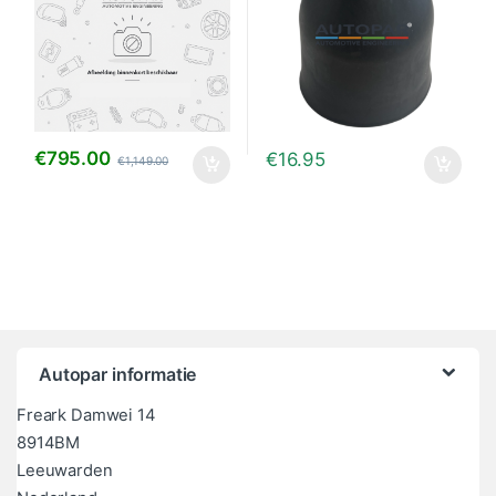
€
795.00
€
16.95
€
1,149.00
Autopar informatie
Freark Damwei 14
8914BM
Leeuwarden