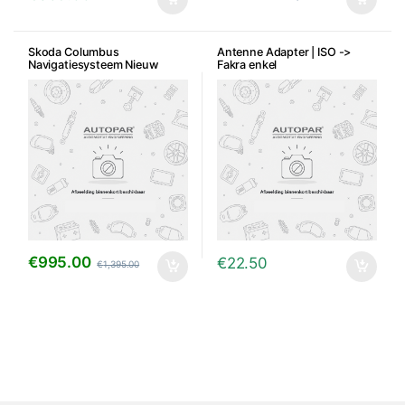
Skoda Columbus
Antenne Adapter | ISO ->
Navigatiesysteem Nieuw
Fakra enkel
€
995.00
€
22.50
€
1,395.00