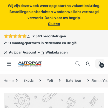
Wij zijn deze week weer opgestart na vakantiesluiting.
Bestellingen en berichten worden wellicht vertraagd
verwerkt. Dank voor uw begrip.
Sluiten
Skip to navigation
Skip to content
Vragen?
info@autopar.nl
of
open een ticket
2.343 beoordelingen
11 montagepartners in Nederland en België
Autopar Account
Winkelwagen
0
Home
Skoda
Yeti
Exterieur
Skoda Yet