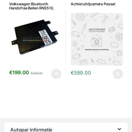
Volkswagen Bluetooth
Achteruitrijcamera Passat
Handsfree Bellen RNS510,
RNS310, RNS315 en RCD510 –
7P6/5K0
€
199.00
€
599.00
€
329.00
Autopar informatie