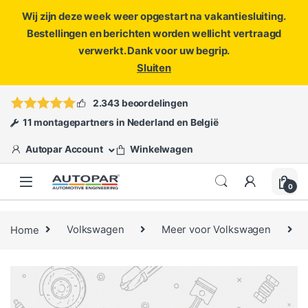
Wij zijn deze week weer opgestart na vakantiesluiting.
Bestellingen en berichten worden wellicht vertraagd
verwerkt. Dank voor uw begrip.
Sluiten
Skip to navigation
Skip to content
Vragen?
info@autopar.nl
of
open een ticket
2.343 beoordelingen
11 montagepartners in Nederland en België
Autopar Account
Winkelwagen
0
Home
Volkswagen
Meer voor Volkswagen