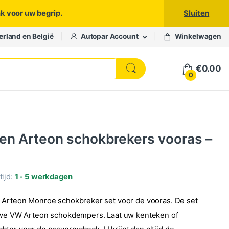
nk voor uw begrip.
Sluiten
erland en België
Autopar Account
Winkelwagen
€
0.00
0
n Arteon schokbrekers vooras –
ijd:
1 - 5 werkdagen
 Arteon Monroe schokbreker set voor de vooras. De set
euwe VW Arteon schokdempers. Laat uw kenteken of