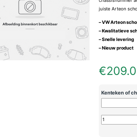
chassisnummer ach
juiste Arteon sch
– VW Arteon sch
– Kwalitatieve s
– Snelle levering
– Nieuw product
€
209.
Kenteken of cha
Volkswagen Arte