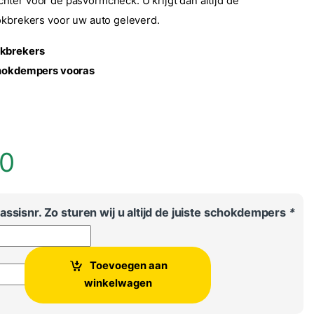
ter voor de pasvormcheck. U krijgt dan altijd de
okbrekers voor uw auto geleverd.
okbrekers
chokdempers vooras
00
ssisnr. Zo sturen wij u altijd de juiste schokdempers
*
Toevoegen aan
on schokbrekers vooras - Set van 2 aantal
winkelwagen