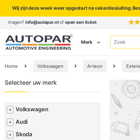
Wij zijn deze week weer opgestart na vakantiesluiting. Be
Skip to navigation
Skip to content
Vragen?
info@autopar.nl
of
open een ticket
Search for:
Merk
Home
Volkswagen
Arteon
Exteri
Selecteer uw merk
Volkswagen
+
Audi
+
Skoda
+