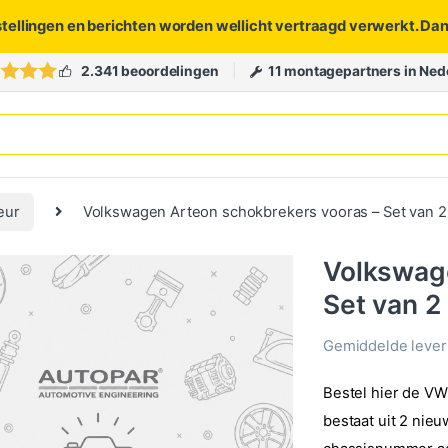
stellingen en berichten worden wellicht vertraagd verwerkt. Da
2.341 beoordelingen
11 montagepartners in Ned
eur
Volkswagen Arteon schokbrekers vooras – Set van 2
Volkswage
Set van 2
Gemiddelde levert
Bestel hier de VW
bestaat uit 2 ni