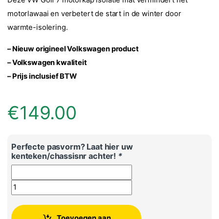
ling
motorlawaai en verbetert de start in de winter door
warmte-isolering.
– Nieuw origineel Volkswagen product
– Volkswagen
kwaliteit
– Prijs inclusief BTW
€
149.00
Perfecte pasvorm? Laat hier uw
kenteken/chassisnr achter!
*
Volkswagen Golf 7 motorkap isolatiemat aantal
Toevoegen aan