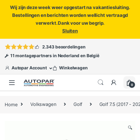
Wij zijn deze week weer opgestart na vakantiesluiting.
Bestellingen en berichten worden wellicht vertraagd
verwerkt. Dank voor uw begrip.
Sluiten
Skip to navigation
Skip to content
Vragen?
info@autopar.nl
of
open een ticket
2.343 beoordelingen
11 montagepartners in Nederland en België
Autopar Account
Winkelwagen
0
Home
Volkswagen
Golf
Golf 7.5 (2017 - 20
🔍