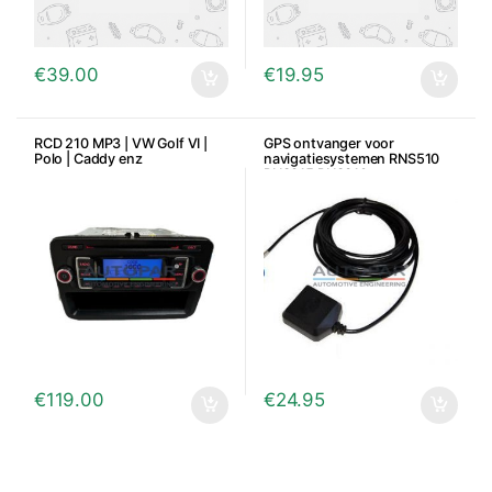
€
39.00
€
19.95
RCD 210 MP3 | VW Golf VI |
GPS ontvanger voor
Polo | Caddy enz
navigatiesystemen RNS510
RNS315 RNS310
€
119.00
€
24.95