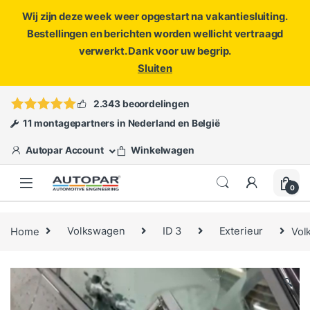
Wij zijn deze week weer opgestart na vakantiesluiting.
Bestellingen en berichten worden wellicht vertraagd
verwerkt. Dank voor uw begrip.
Sluiten
Skip to navigation
Skip to content
Vragen?
info@autopar.nl
of
open een ticket
2.343 beoordelingen
11 montagepartners in Nederland en België
Autopar Account
Winkelwagen
0
Home
Volkswagen
ID 3
Exterieur
Vol
🔍