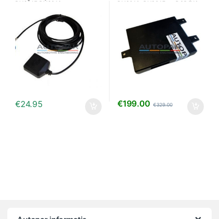
RNS315 RNS310
RNS310, RNS315 en RCD510 –
7P6/5K0
€
199.00
€
24.95
€
329.00