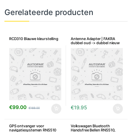
Gerelateerde producten
RCD310 Blauwe kleurstelling
Antenne Adapter | FAKRA
dubbel oud -> dubbel nieuw
€
99.00
€
19.95
€
169.00
GPS ontvanger voor
Volkswagen Bluetooth
navigatiesystemen RNS510
Handsfree Bellen RNS510,