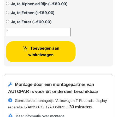
Ja, te Alphen ad Rijn (+
€
69.00
)
Ja, te Eethen (+
€
69.00
)
Ja, te Enter (+
€
69.00
)
Volkswagen T-Roc radio display reparatie 17A035867 / 17A
Toevoegen aan
winkelwagen
Montage door een montagepartner van
AUTOPAR is voor dit onderdeel beschikbaar
Gemiddelde montagetijd Volkswagen T-Roc radio display
30 minuten
reparatie 17A035867 / 17A035869: ±
.
Meer informatie over montage