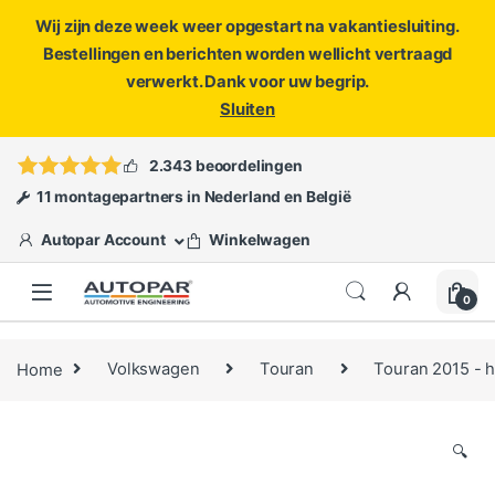
Wij zijn deze week weer opgestart na vakantiesluiting.
Bestellingen en berichten worden wellicht vertraagd
verwerkt. Dank voor uw begrip.
Sluiten
Skip to navigation
Skip to content
Vragen?
info@autopar.nl
of
open een ticket
2.343 beoordelingen
11 montagepartners in Nederland en België
Autopar Account
Winkelwagen
0
Home
Volkswagen
Touran
Touran 2015 - 
🔍