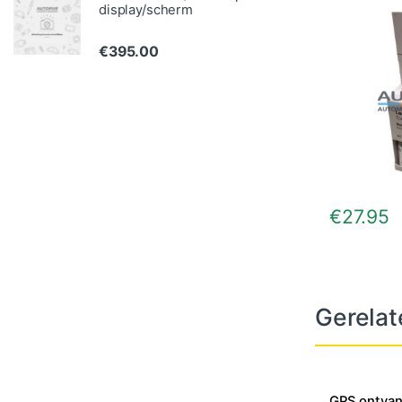
display/scherm
€
395.00
€
27.95
Gerelat
GPS ontvan