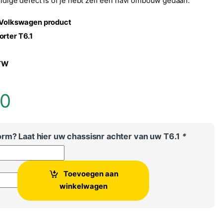
uidige defect is of je hebt zelf een navi ombouw gedaan.
l Volkswagen product
rter T6.1
BTW
00
rm? Laat hier uw chassisnr achter van uw T6.1
*
Toevoegen aan
porter T6.1 display / navigatiescherm aantal
winkelwagen