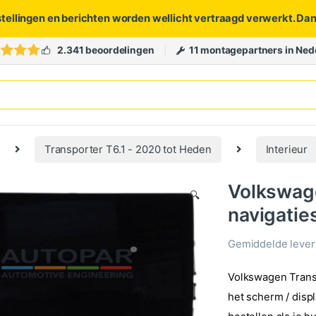
stellingen en berichten worden wellicht vertraagd verwerkt. Da
2.341 beoordelingen
11 montagepartners in Ned
Transporter T6.1 - 2020 tot Heden
Interieur
Volkswage
🔍
navigati
Gemiddelde levert
Volkswagen Transpo
het scherm / displ