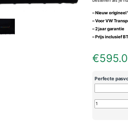
bestellen als je h
– Nieuw originee
– Voor VW Transpo
– 2 jaar garantie
– Prijs inclusief 
€
595.
Perfecte pasvo
Volkswagen Trans