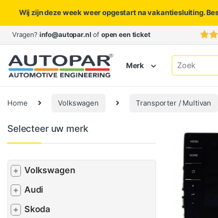
Wij zijn deze week weer opgestart na vakantiesluiting. Be
Skip to navigation
Skip to content
Vragen?
info@autopar.nl
of
open een ticket
Search for:
Merk
Home
Volkswagen
Transporter / Multivan
Selecteer uw merk
Volkswagen
+
Audi
+
Skoda
+