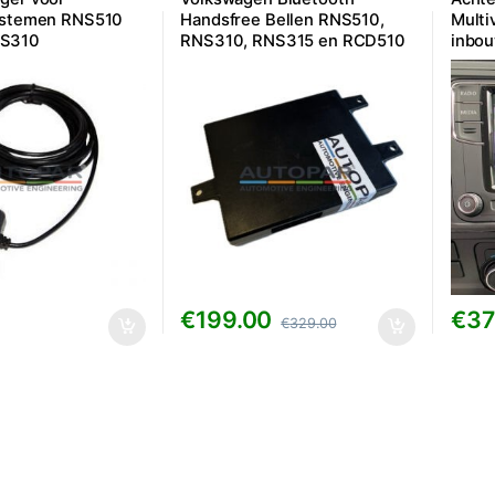
ystemen RNS510
Handsfree Bellen RNS510,
Multi
S310
RNS310, RNS315 en RCD510
inbo
– 7P6/5K0
€
199.00
€
37
€
329.00