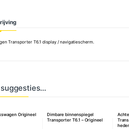
rijving
en Transporter T6.1 display / navigatiescherm.
 suggesties…
lkswagen Origineel
Dimbare binnenspiegel
Achte
Transporter T6.1 – Origineel
Trans
hede