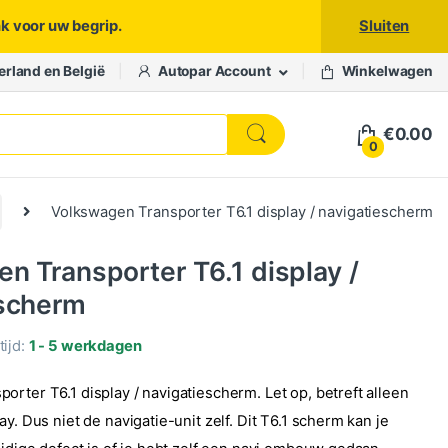
nk voor uw begrip.
Sluiten
erland en België
Autopar Account
Winkelwagen
€
0.00
0
Volkswagen Transporter T6.1 display / navigatiescherm
n Transporter T6.1 display /
escherm
ijd:
1 - 5 werkdagen
rter T6.1 display / navigatiescherm. Let op, betreft alleen
ay. Dus niet de navigatie-unit zelf. Dit T6.1 scherm kan je