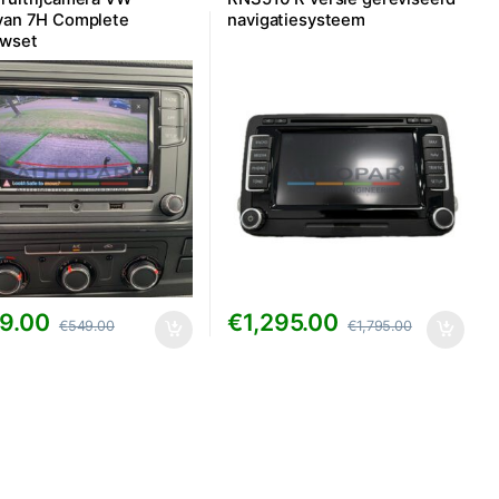
van 7H Complete
navigatiesysteem
uwset
9.00
€
1,295.00
€
549.00
€
1,795.00