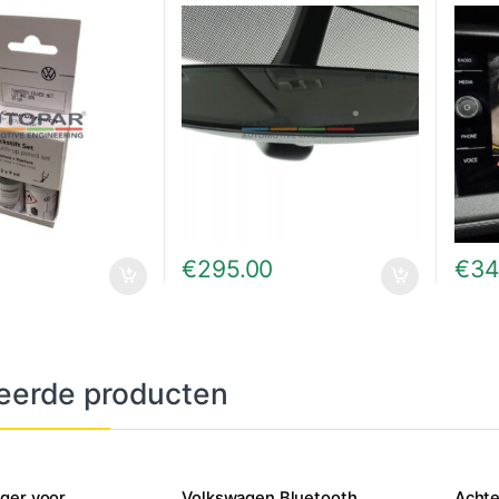
€
295.00
€
34
eerde producten
ger voor
Volkswagen Bluetooth
Achte