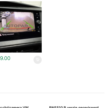
9.00
ruitrijcamera VW
RNS510 R versie gereviseerd