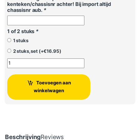
kenteken/chassisnr achter! Bij import altijd
chassisnr aub.
*
1 of 2 stuks
*
1 stuks
2 stuks, set (+
€
16.95
)
VW Golf 5, Golf 6 kofferbak hoedenplank draad aantal
Toevoegen aan
winkelwagen
Beschrijving
Reviews