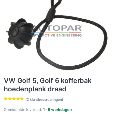
VW Golf 5, Golf 6 kofferbak
hoedenplank draad
(
2
klantbeoordelingen)
Waardering
2
5.00
op 5
Gemiddelde levertijd:
1 - 5 werkdagen
gebaseerd