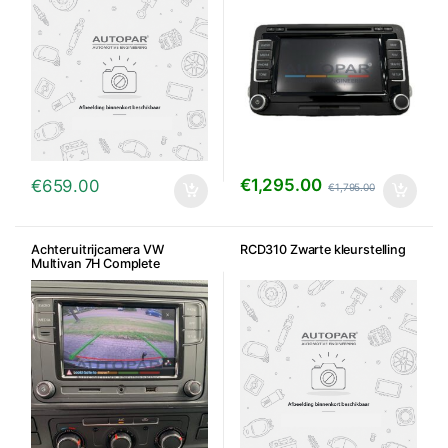
€
1,295.00
€
659.00
€
1,795.00
Achteruitrijcamera VW
RCD310 Zwarte kleurstelling
Multivan 7H Complete
inbouwset