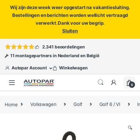
Wij zijn deze week weer opgestart na vakantiesluiting.
Bestellingen en berichten worden wellicht vertraagd
verwerkt. Dank voor uw begrip.
Sluiten
Skip to navigation
Skip to content
Vragen?
info@autopar.nl
of
open een ticket
2.341 beoordelingen
11 montagepartners in Nederland en België
Autopar Account
Winkelwagen
0
Home
Volkswagen
Golf
Golf 6 / VI
I
🔍