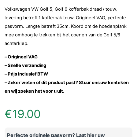
op
klantbeoorde
Volkswagen VW Golf 5, Golf 6 kofferbak draad / touw,
lingen
levering betreft 1 kofferbak touw. Origineel VAG, perfecte
pasvorm. Lengte betreft 35cm. Koord om de hoedenplank
mee omhoog te trekken bij het openen van de Golf 5/6
achterklep.
– Origineel VAG
– Snelle verzending
– Prijs inclusief BTW
–
Zeker weten of dit product past? Stuur ons uw kenteken
en wij zoeken het voor u uit.
€
19.00
Perfecte originele pasvorm? Laat hier uw