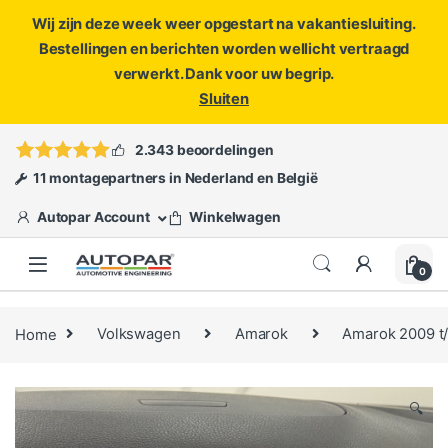
Wij zijn deze week weer opgestart na vakantiesluiting.
Bestellingen en berichten worden wellicht vertraagd
verwerkt. Dank voor uw begrip.
Sluiten
Skip to navigation
Skip to content
Vragen?
info@autopar.nl
of
open een ticket
2.343 beoordelingen
11 montagepartners in Nederland en België
Autopar Account
Winkelwagen
0
Home
Volkswagen
Amarok
Amarok 2009 t
🔍