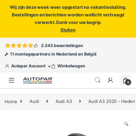
Wij zijn deze week weer opgestart na vakantiesluiting.
Bestellingen en berichten worden wellicht vertraagd
verwerkt. Dank voor uw begrip.
Sluiten
Skip to navigation
Skip to content
Vragen?
info@autopar.nl
of
open een ticket
2.343 beoordelingen
11 montagepartners in Nederland en België
Autopar Account
Winkelwagen
0
Home
Audi
Audi A3
Audi A3 2020 - Heden
🔍