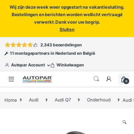
Wij zijn deze week weer opgestart na vakantiesluiting.
Bestellingen en berichten worden wellicht vertraagd
verwerkt. Dank voor uw begrip.
Sluiten
Skip to navigation
Skip to content
Vragen?
info@autopar.nl
of
open een ticket
2.343 beoordelingen
11 montagepartners in Nederland en België
Autopar Account
Winkelwagen
0
Home
Audi
Audi Q7
Onderhoud
Audi 
🔍