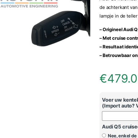
de achterkant van
lampje in de tell
– Origineel Audi Q
– Met cruise cont
– Resultaat identi
–
Betrouwbaar onl
€
479.
Voer uw kentek
(Import auto? 
Audi Q5 cruis
Nee, enkel de 