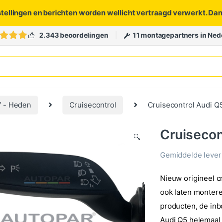
stellingen en berichten worden wellicht vertraagd verwerkt. Da
2.343 beoordelingen
11 montagepartners in Ned
7 - Heden
Cruisecontrol
Cruisecontrol Audi Q
Cruisecon
🔍
Gemiddelde levert
Nieuw origineel c
ook laten montere
producten, de inb
Audi Q5 helemaal 