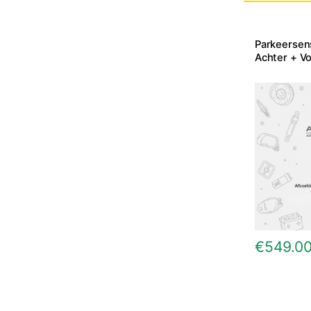
Parkeersen
Achter + V
€
549.0