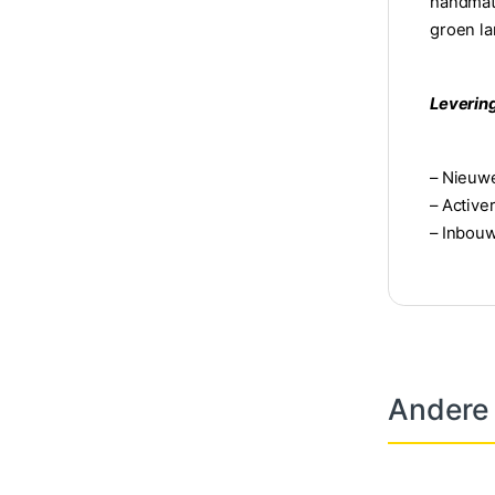
handmati
groen la
Leverin
– Nieuwe
– Activ
– Inbouw
Andere