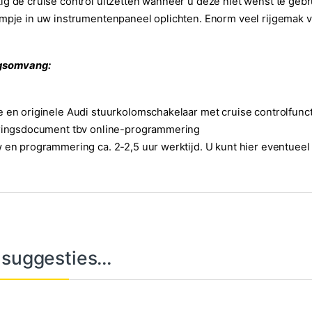
g de cruise control uitzetten wanneer u deze niet wenst te gebrui
mpje in uw instrumentenpaneel oplichten. Enorm veel rijgemak vo
gsomvang:
 en originele Audi stuurkolomschakelaar met cruise controlfunc
eringsdocument tbv online-programmering
 en programmering ca. 2-2,5 uur werktijd. U kunt hier eventueel
 suggesties…