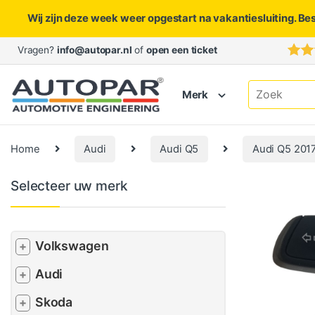
Wij zijn deze week weer opgestart na vakantiesluiting. Be
Skip to navigation
Skip to content
Vragen?
info@autopar.nl
of
open een ticket
Search for:
Merk
Home
Audi
Audi Q5
Audi Q5 201
Selecteer uw merk
Volkswagen
+
Audi
+
Skoda
+