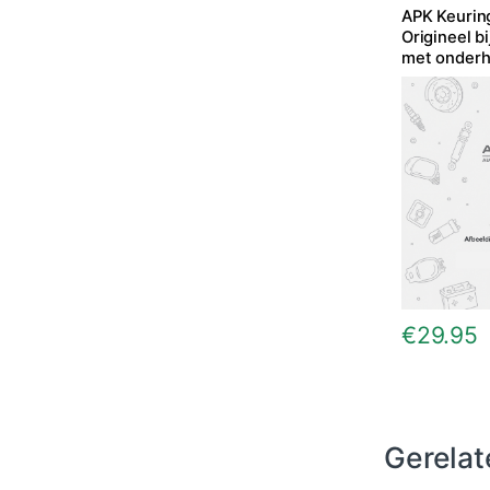
APK Keurin
Origineel bi
met onder
€
29.95
Gerelat