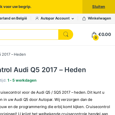
nk voor uw begrip.
Sluiten
erland en België
Autopar Account
Winkelwagen
€
0.00
0
5 2017 – Heden
trol Audi Q5 2017 – Heden
ijd:
1 - 5 werkdagen
ruisecontrol voor de Audi Q5 / SQ5 2017 – heden. Dit kunt u
n in uw Audi Q5 door Autopar. Wij verzorgen dan de
ouw en de programmering die erbij komt kijken. Cruisecontrol
origineel! U krijgt het welbekende cruisecontrole hendel aan