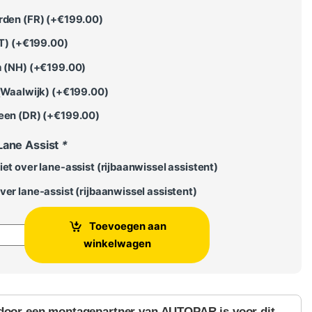
rden (FR) (+
€
199.00
)
T) (+
€
199.00
)
 (NH) (+
€
199.00
)
(Waalwijk) (+
€
199.00
)
een (DR) (+
€
199.00
)
Lane Assist
*
et over lane-assist (rijbaanwissel assistent)
er lane-assist (rijbaanwissel assistent)
Toevoegen aan
di Q5 2017 - Heden aantal
winkelwagen
door een montagepartner van AUTOPAR is voor dit