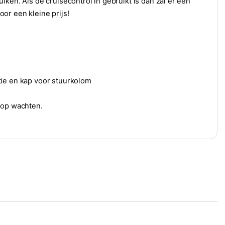
ken. Als de cruisecontrol in gebruikt is dan zal er een
or een kleine prijs!
tie en kap voor stuurkolom
 op wachten.