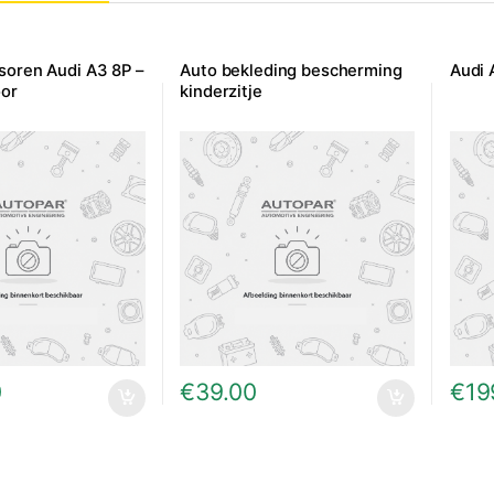
soren Audi A3 8P –
Auto bekleding bescherming
Audi 
oor
kinderzitje
0
€
39.00
€
19