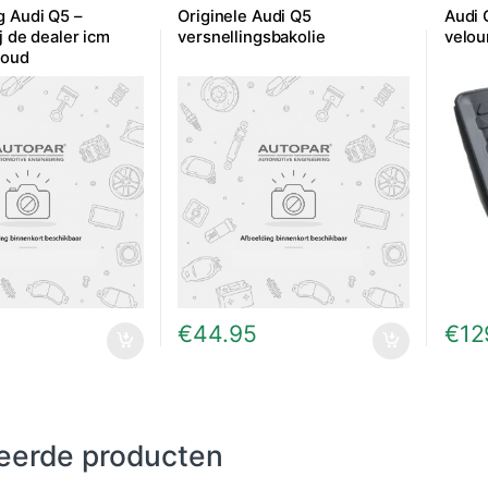
g Audi Q5 –
Originele Audi Q5
Audi 
j de dealer icm
versnellingsbakolie
velou
houd
€
44.95
€
12
eerde producten