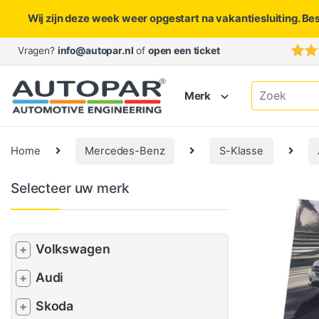
Wij zijn deze week weer opgestart na vakantiesluiting. Be
Skip to navigation
Skip to content
Vragen?
info@autopar.nl
of
open een ticket
Search for:
Merk
Home
Mercedes-Benz
S-Klasse
Selecteer uw merk
Volkswagen
+
Audi
+
Skoda
+