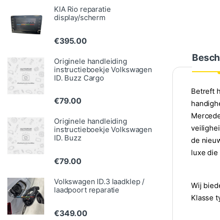
KIA Rio reparatie
display/scherm
€
395.00
Besch
Originele handleiding
instructieboekje Volkswagen
ID. Buzz Cargo
Betreft 
€
79.00
handighe
Mercedes
Originele handleiding
veilighe
instructieboekje Volkswagen
ID. Buzz
de nieuw
luxe die
€
79.00
Volkswagen ID.3 laadklep /
Wij bied
laadpoort reparatie
Klasse 
€
349.00