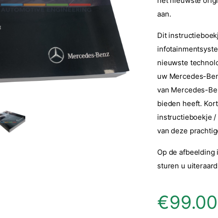
het nieuwste orig
aan.
Dit instructieboek
infotainmentsyste
nieuwste technolo
uw Mercedes-Benz
van Mercedes-Benz
bieden heeft. Kor
instructieboekje 
van deze prachti
Op de afbeelding 
sturen u uiteraar
€
99.00