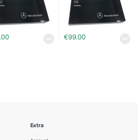
.00
€
99.00
Extra