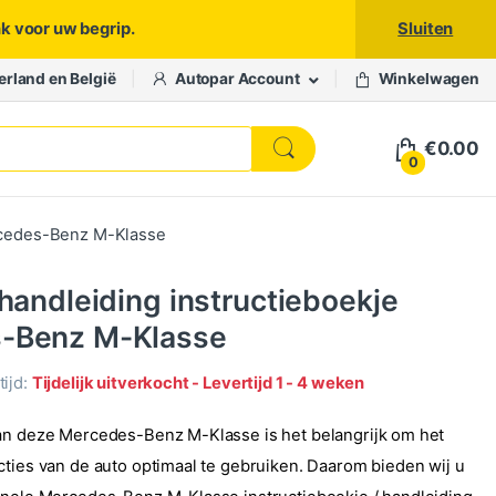
nk voor uw begrip.
Sluiten
erland en België
Autopar Account
Winkelwagen
€
0.00
0
ercedes-Benz M-Klasse
 handleiding instructieboekje
-Benz M-Klasse
ijd:
Tijdelijk uitverkocht - Levertijd 1 - 4 weken
an deze Mercedes-Benz M-Klasse is het belangrijk om het
cties van de auto optimaal te gebruiken. Daarom bieden wij u