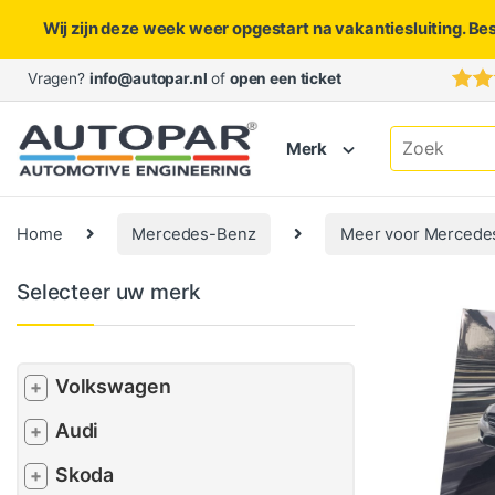
Wij zijn deze week weer opgestart na vakantiesluiting. Be
Skip to navigation
Skip to content
Vragen?
info@autopar.nl
of
open een ticket
Search for:
Merk
Home
Mercedes-Benz
Meer voor Mercede
Selecteer uw merk
Volkswagen
+
Audi
+
Skoda
+