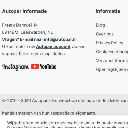
Autopar informatie
Informatie
Freark Damwei 14
Blog
8914BM, Leeuwarden, NL
Over ons
Vragen? E-mail naar info@autopar.nl
Privacy Policy
U kunt ook in uw
Autopar account
via een
Cookieverklarin
support ticket een vraag stellen.
Verzendinforma
Openingstijden 
© 2010 - 2026 Autopar - De webshop met auto onderdelen van 
handelsmerken van hun respectieve eigenaars.
Wij gebruiken cookies op onze website om u de beste ervari
Door op "Akkoord" te klikken, stemt u in met het gebruik van a