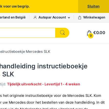
nk voor uw begrip.
Sluiten
erland en België
Autopar Account
Winkelwagen
€
0.00
0
instructieboekje Mercedes SLK
 handleiding instructieboekje
 SLK
ijd:
Tijdelijk uitverkocht - Levertijd 1 - 4 weken
s het originele instructieboekje voor de Mercedes SLK. Kom
er uw Mercedes door het bestellen van deze handleiding. In dit