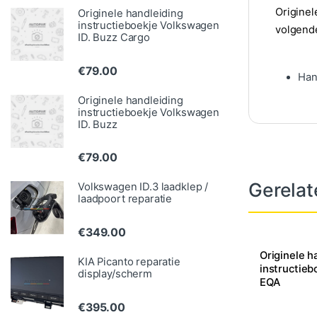
Originel
Originele handleiding
instructieboekje Volkswagen
volgend
ID. Buzz Cargo
€
79.00
Han
Originele handleiding
instructieboekje Volkswagen
ID. Buzz
€
79.00
Gerelat
Volkswagen ID.3 laadklep /
laadpoort reparatie
€
349.00
Originele h
KIA Picanto reparatie
instructie
display/scherm
EQA
€
395.00