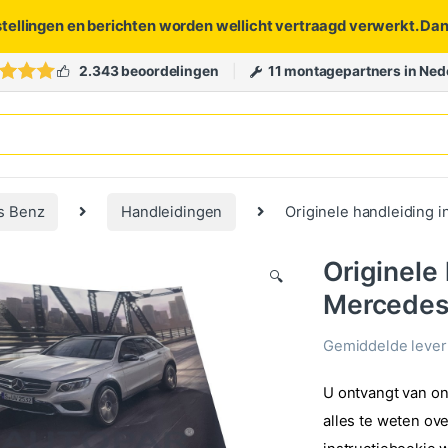
stellingen en berichten worden wellicht vertraagd verwerkt. Da
2.343 beoordelingen
11 montagepartners in Ned
s Benz
Handleidingen
Originele handleiding 
Originele
🔍
Mercedes
Gemiddelde levert
U ontvangt van on
alles te weten ov