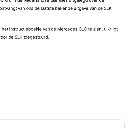
word u in de Nederlandse taal alles uitgelegd over de
ntvangt van ons de laatste bekende uitgave van de SLK
s het instructieboekje van de Mercedes GLC te zien, u krijgt
 voor de SLK toegestuurd.