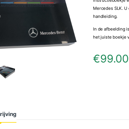
instructieboekje 
Mercedes SLK. U o
handleiding.
In de afbeelding i
het juiste boekje
€
99.00
rijving