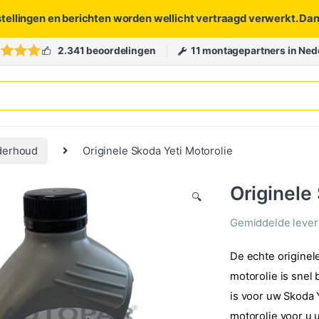
stellingen en berichten worden wellicht vertraagd verwerkt. Da
2.341 beoordelingen
11 montagepartners in Ned
derhoud
Originele Skoda Yeti Motorolie
Originele
🔍
Gemiddelde levert
De echte originel
motorolie is snel 
is voor uw Skoda 
motorolie voor u u