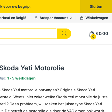
nk voor uw begrip.
Sluiten
erland en België
Autopar Account
Winkelwagen
€
0.00
0
 Skoda Yeti Motorolie
ijd:
1 - 5 werkdagen
e Skoda Yeti motorolie ontvangen? Originele Skoda Yeti
besteld. Weet u niet zeker welke Skoda Yeti motorolie de juiste
Yeti ? Geen probleem, wij zoeken het juiste type Skoda Yeti
it. Dit betreft de motorolie die door de VAG groep ook wordt