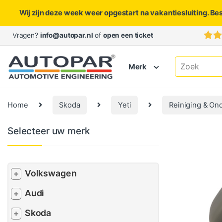
Wij zijn deze week weer opgestart na vakantiesluiting. Be
Skip to navigation
Skip to content
Vragen?
info@autopar.nl
of
open een ticket
Search for:
Merk
Home
Skoda
Yeti
Reiniging & On
Selecteer uw merk
Volkswagen
+
Audi
+
Skoda
+