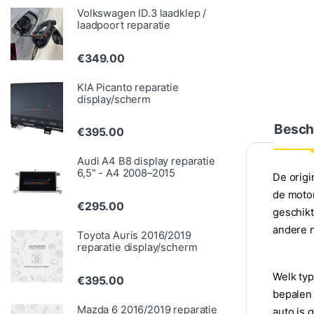
Volkswagen ID.3 laadklep /
laadpoort reparatie
€
349.00
KIA Picanto reparatie
display/scherm
Besch
€
395.00
Audi A4 B8 display reparatie
6,5" - A4 2008–2015
De origi
de motor
€
295.00
geschikt
andere n
Toyota Auris 2016/2019
reparatie display/scherm
Welk typ
€
395.00
bepalen 
Mazda 6 2016/2019 reparatie
auto is 