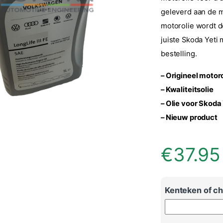
geleverd aan de m
motorolie wordt d
juiste Skoda Yeti
bestelling.
– Origineel motor
– Kwaliteitsolie
– Olie voor Skoda 
– Nieuw product
€
37.95
Kenteken of cha