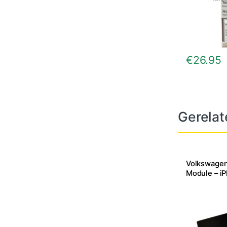
€
26.95
Gerelat
Volkswagen
Module – i