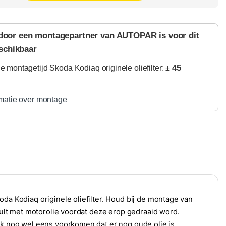
door een montagepartner van AUTOPAR is voor dit
schikbaar
45
 montagetijd Skoda Kodiaq originele oliefilter: ±
matie over montage
oda Kodiaq originele oliefilter. Houd bij de montage van
 vult met motorolie voordat deze erop gedraaid word.
ijk nog wel eens voorkomen dat er nog oude olie is