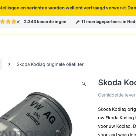
stellingen en berichten worden wellicht vertraagd verwerkt. Da
2.343 beoordelingen
11 montagepartners in Ned
Skoda Kodiaq originele oliefilter
Skoda Kodi
🔍
Gemiddelde levert
Skoda Kodiaq origi
uw Skoda Kodiaq te
voor uw Kodiaq. De
voorraad waardoor