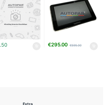
€
295.00
.50
€
595.00
Extra