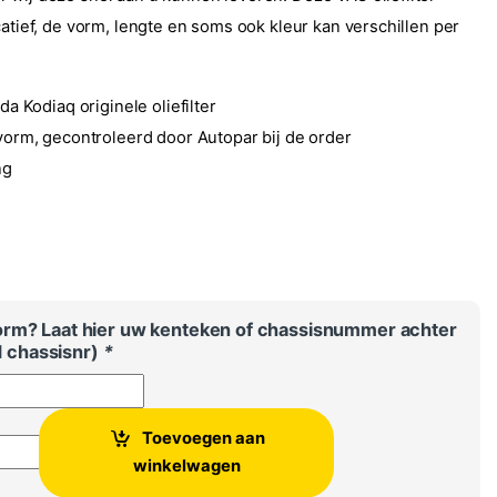
catief, de vorm, lengte en soms ook kleur kan verschillen per
da Kodiaq originele oliefilter
vorm, gecontroleerd door Autopar bij de order
ng
5
orm? Laat hier uw kenteken of chassisnummer achter
jd chassisnr)
*
Toevoegen aan
inele oliefilter aantal
winkelwagen