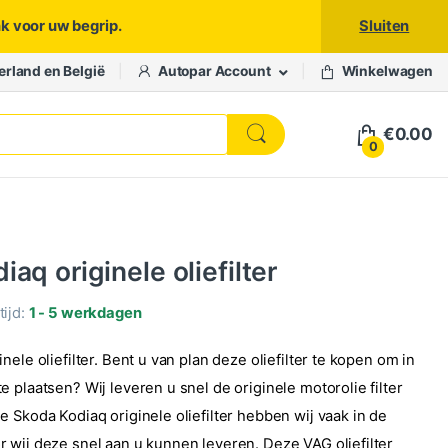
nk voor uw begrip.
Sluiten
erland en België
Autopar Account
Winkelwagen
€
0.00
0
aq originele oliefilter
ijd:
1 - 5 werkdagen
nele oliefilter. Bent u van plan deze oliefilter te kopen om in
 plaatsen? Wij leveren u snel de originele motorolie filter
 Skoda Kodiaq originele oliefilter hebben wij vaak in de
 wij deze snel aan u kunnen leveren. Deze VAG oliefilter