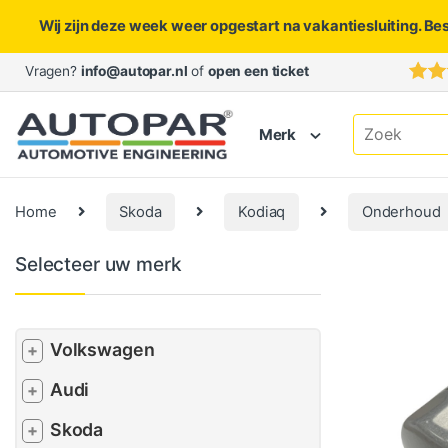
Wij zijn deze week weer opgestart na vakantiesluiting. Be
Skip to navigation
Skip to content
Vragen?
info@autopar.nl
of
open een ticket
Search for:
Merk
Home
Skoda
Kodiaq
Onderhoud
Selecteer uw merk
Volkswagen
+
Audi
+
Skoda
+