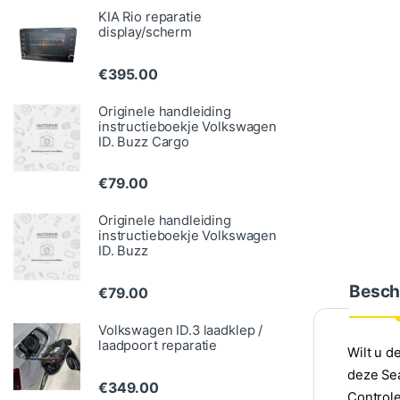
KIA Rio reparatie
display/scherm
€
395.00
Originele handleiding
instructieboekje Volkswagen
ID. Buzz Cargo
€
79.00
Originele handleiding
instructieboekje Volkswagen
ID. Buzz
Besch
€
79.00
Volkswagen ID.3 laadklep /
laadpoort reparatie
Wilt u d
deze Sea
€
349.00
Controle