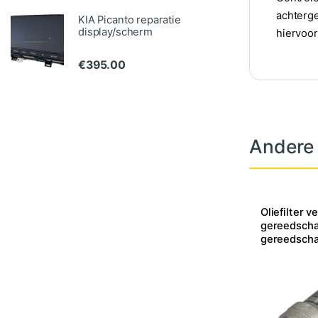
achterge
KIA Picanto reparatie
display/scherm
hiervoor
€
395.00
Andere
Oliefilter v
gereedscha
gereedschap