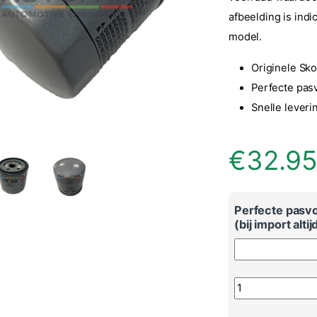
afbeelding is indi
model.
Originele Sko
Perfecte pas
Snelle leveri
€
32.9
Perfecte pasv
(bij import alti
Skoda Kodiaq orig