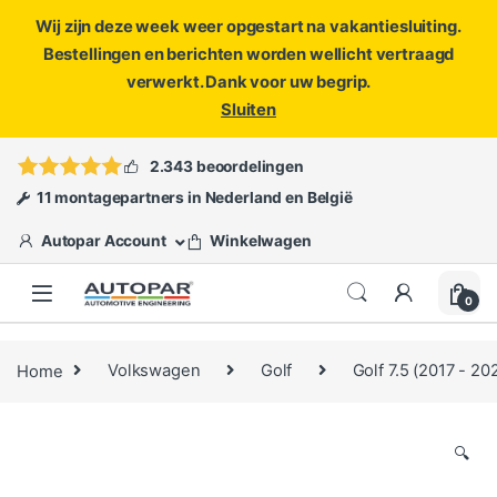
Wij zijn deze week weer opgestart na vakantiesluiting.
Bestellingen en berichten worden wellicht vertraagd
verwerkt. Dank voor uw begrip.
Sluiten
Skip to navigation
Skip to content
Vragen?
info@autopar.nl
of
open een ticket
2.343 beoordelingen
11 montagepartners in Nederland en België
Autopar Account
Winkelwagen
0
Home
Volkswagen
Golf
Golf 7.5 (2017 - 20
🔍