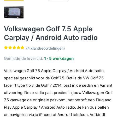
Volkswagen Golf 7.5 Apple
Carplay / Android Auto radio
(
4
klantbeoordelingen)
Waardering
4
4.75
op 5
Gemiddelde levertijd:
1 - 5 werkdagen
gebaseerd
op
klantbeoord
Volkswagen Golf 7.5 Apple Carplay / Android Auto radio,
elingen
speciaal geschikt voor de Golf 7.5. Dat is de VW Golf 7.5
facelift type t.o.v. de Golf 7 2014, past in de sedan en Variant
uitvoering. Deze radio past precies in jouw Volkswagen Golf
7.5 vanwege de originele pasvorm, het betreft een Plug and
Play Apple Carplay / Android Auto radio. Je kan dus bellen
en navigeren via je iPhone of Android telefoon. Verbindt