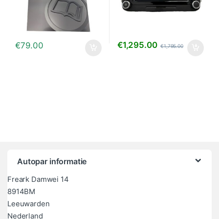
€
1,295.00
€
79.00
€
1,795.00
Autopar informatie
Freark Damwei 14
8914BM
Leeuwarden
Nederland