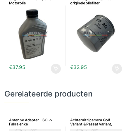
Motorolie
originele oliefilter
€
37.95
€
32.95
Gerelateerde producten
Antenne Adapter | ISO ->
Achteruitrijcamera Golf
Fakra enkel
Variant & Passat Variant,
Sharan