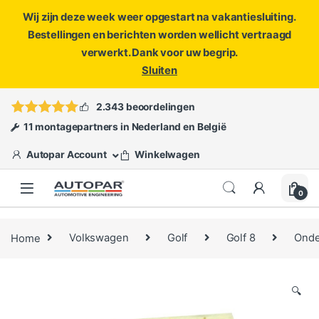
Wij zijn deze week weer opgestart na vakantiesluiting.
Bestellingen en berichten worden wellicht vertraagd
verwerkt. Dank voor uw begrip.
Sluiten
Skip to navigation
Skip to content
Vragen?
info@autopar.nl
of
open een ticket
2.343 beoordelingen
11 montagepartners in Nederland en België
Autopar Account
Winkelwagen
0
Home
Volkswagen
Golf
Golf 8
Ond
🔍