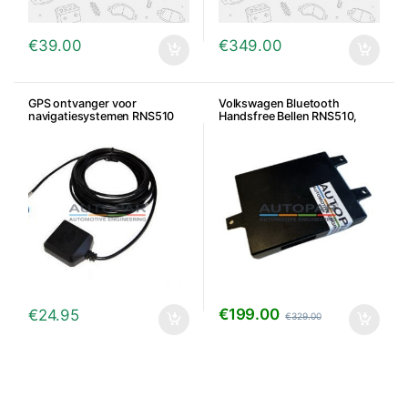
€
39.00
€
349.00
GPS ontvanger voor
Volkswagen Bluetooth
navigatiesystemen RNS510
Handsfree Bellen RNS510,
RNS315 RNS310
RNS310, RNS315 en RCD510 –
7P6/5K0
€
199.00
€
24.95
€
329.00