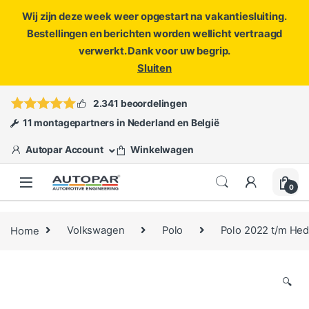
Wij zijn deze week weer opgestart na vakantiesluiting.
Bestellingen en berichten worden wellicht vertraagd
verwerkt. Dank voor uw begrip.
Sluiten
Skip to navigation
Skip to content
Vragen?
info@autopar.nl
of
open een ticket
2.341 beoordelingen
11 montagepartners in Nederland en België
Autopar Account
Winkelwagen
0
Home
Volkswagen
Polo
Polo 2022 t/m He
🔍