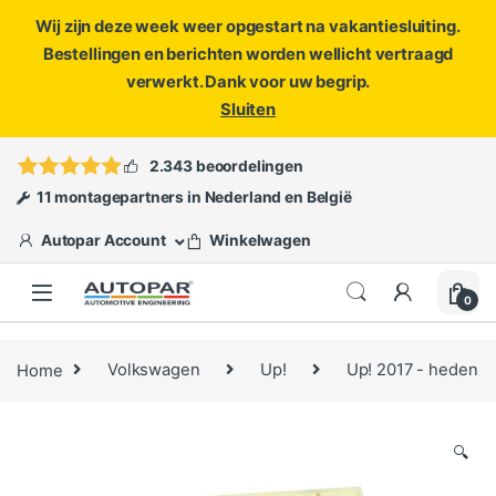
Wij zijn deze week weer opgestart na vakantiesluiting.
Bestellingen en berichten worden wellicht vertraagd
verwerkt. Dank voor uw begrip.
Sluiten
Skip to navigation
Skip to content
Vragen?
info@autopar.nl
of
open een ticket
2.343 beoordelingen
11 montagepartners in Nederland en België
Autopar Account
Winkelwagen
0
Home
Volkswagen
Up!
Up! 2017 - heden
🔍