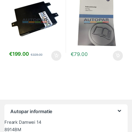
€
199.00
€
79.00
€
329.00
Autopar informatie
Freark Damwei 14
8914BM