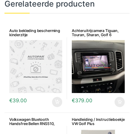
Gerelateerde producten
Auto bekleding bescherming
Achteruitrijcamera Tiguan,
kinderzitje
Touran, Sharan, Golf 6
Variant, Passat B7 Variant
€
39.00
€
379.00
Volkswagen Bluetooth
Handleiding / Instructieboekje
Handsfree Bellen RNS510,
VW Golf Plus
RNS310, RNS315 en RCD510 –
7P6/5K0