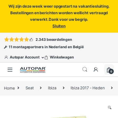
Wij zijn deze week weer opgestart na vakantiesluiting.
Bestellingen en berichten worden wellicht vertraagd
verwerkt. Dank voor uw begrip.
Sluiten
Skip to navigation
Skip to content
Vragen?
info@autopar.nl
of
open een ticket
2.343 beoordelingen
11 montagepartners in Nederland en België
Autopar Account
Winkelwagen
0
Home
Seat
Ibiza
Ibiza 2017 - Heden
🔍