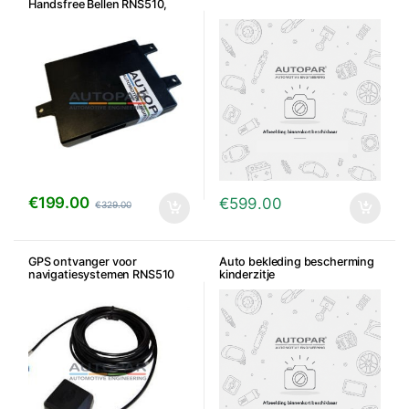
Handsfree Bellen RNS510,
RNS310, RNS315 en RCD510 –
7P6/5K0
€
199.00
€
599.00
€
329.00
GPS ontvanger voor
Auto bekleding bescherming
navigatiesystemen RNS510
kinderzitje
RNS315 RNS310