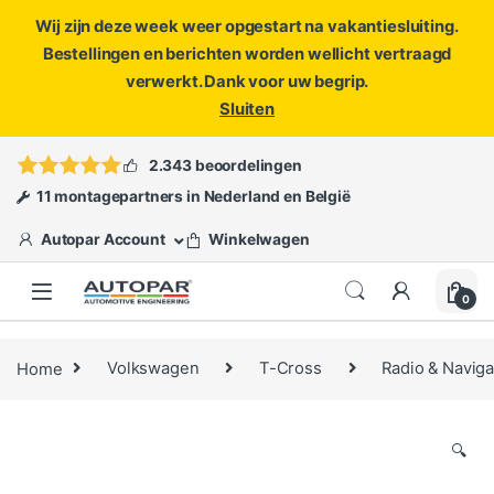
Wij zijn deze week weer opgestart na vakantiesluiting.
Bestellingen en berichten worden wellicht vertraagd
verwerkt. Dank voor uw begrip.
Sluiten
Skip to navigation
Skip to content
Vragen?
info@autopar.nl
of
open een ticket
2.343 beoordelingen
11 montagepartners in Nederland en België
Autopar Account
Winkelwagen
0
Home
Volkswagen
T-Cross
Radio & Naviga
🔍