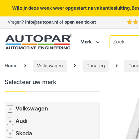
Wij zijn deze week weer opgestart na vakantiesluiting. Be
Skip to navigation
Skip to content
Vragen?
info@autopar.nl
of
open een ticket
Search for:
Merk
Home
Volkswagen
Touareg
Toua
Selecteer uw merk
Volkswagen
+
Audi
+
Skoda
+