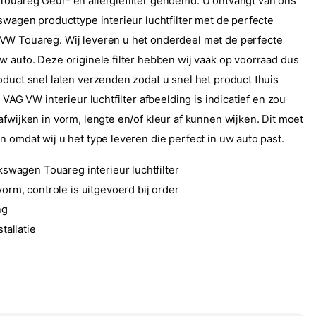
ouareg Geur- en allergiefilter genoemd. U ontvangt van ons
swagen producttype interieur luchtfilter met de perfecte
VW Touareg. Wij leveren u het onderdeel met de perfecte
w auto. Deze originele filter hebben wij vaak op voorraad dus
oduct snel laten verzenden zodat u snel het product thuis
e VAG VW interieur luchtfilter afbeelding is indicatief en zou
fwijken in vorm, lengte en/of kleur af kunnen wijken. Dit moet
 omdat wij u het type leveren die perfect in uw auto past.
kswagen Touareg interieur luchtfilter
orm, controle is uitgevoerd bij order
ng
tallatie
5