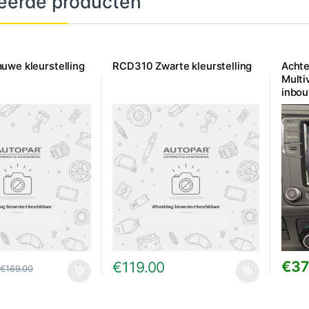
eerde producten
uwe kleurstelling
RCD310 Zwarte kleurstelling
Achte
Multi
inbo
€
37
€
119.00
€
169.00