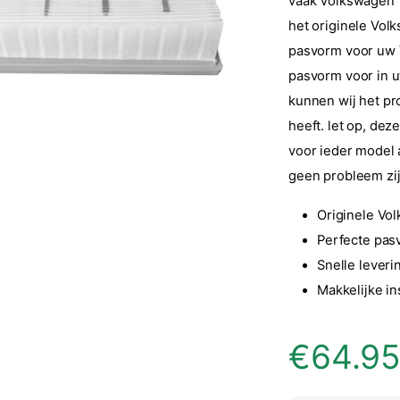
vaak Volkswagen T
het originele Volk
pasvorm voor uw 
pasvorm voor in u
kunnen wij het pr
heeft. let op, dez
voor ieder model a
geen probleem zijn
Originele Vol
Perfecte pasv
Snelle leveri
Makkelijke ins
€
64.9