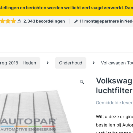
stellingen en berichten worden wellicht vertraagd verwerkt. Da
2.343 beoordelingen
11 montagepartners in Ned
reg 2018 - Heden
Onderhoud
Volkswagen Toua
Volkswage
🔍
luchtfilter
Gemiddelde levert
Wilt u deze origin
bestellen bij Aut