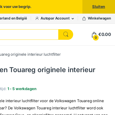
nk voor uw begrip.
Sluiten
erland en België
Autopar Account
Winkelwagen
€
0.00
0
reg originele interieur luchtfilter
n Touareg originele interieur
ijd:
1 - 5 werkdagen
ele interieur luchtfilter voor de Volkswagen Touareg online
opar? De Volkswagen Touareg interieur luchtfilter word ook