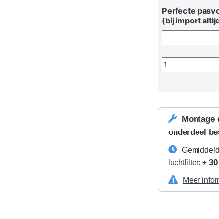
Perfecte pasv
(bij import alti
Volkswagen Touar
Montage 
onderdeel be
Gemiddelde
30
luchtfilter: ±
Meer infor