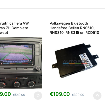
ruitrijcamera VW
Volkswagen Bluetooth
van 7H Complete
Handsfree Bellen RNS510,
uwset
RNS310, RNS315 en RCD510
– 7P6/5K0
9.00
€
199.00
€
549.00
€
329.00