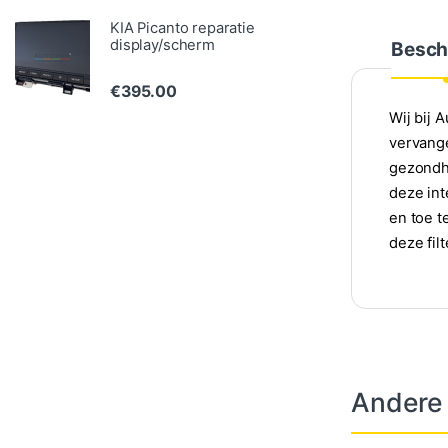
KIA Picanto reparatie
display/scherm
Besch
€
395.00
Wij bij 
vervange
gezondhe
deze int
en toe t
deze fil
Andere