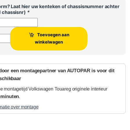
orm? Laat hier uw kenteken of chassisnummer achter
jd chassisnr)
*
Toevoegen aan
eg originele interieur luchtfilter aantal
winkelwagen
door een montagepartner van AUTOPAR is voor dit
schikbaar
 montagetijd Volkswagen Touareg originele interieur
 minuten
.
matie over montage