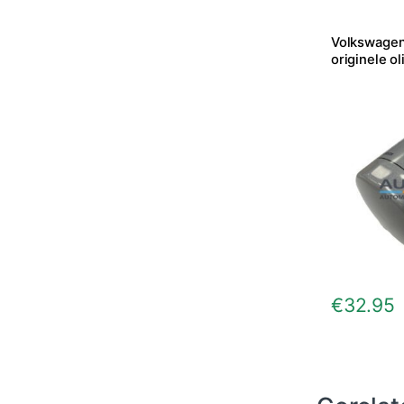
Volkswagen
originele oli
€
32.95