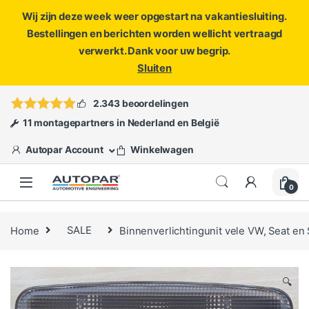
Wij zijn deze week weer opgestart na vakantiesluiting.
Bestellingen en berichten worden wellicht vertraagd
verwerkt. Dank voor uw begrip.
Sluiten
Skip to navigation
Skip to content
Vragen?
info@autopar.nl
of
open een ticket
2.343 beoordelingen
11 montagepartners in Nederland en België
Autopar Account
Winkelwagen
0
Home
SALE
Binnenverlichtingunit vele VW, Seat en
🔍