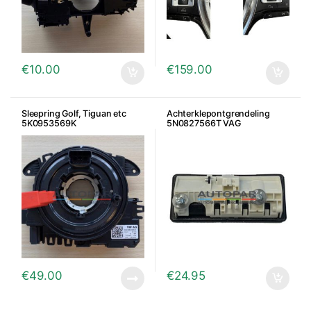
€
10.00
€
159.00
Sleepring Golf, Tiguan etc
Achterklepontgrendeling
5K0953569K
5N0827566T VAG
€
49.00
€
24.95